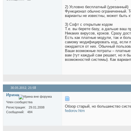
2) Условно бесплатный (урезанный)
Функционал обычно ограниченный. То
варианты не известны, может быть кт
3) Софт с открытым кодом
Т.е. вы берете базу, а дальше ваш
Никаких вирусов, крэков. Сразу до
Есть как платные модули, так и бол
самому модифицировать код, если п
ожидается от них. Обычный пользов
Ваши возможные потраты – платные 
вам (тут каждый сам решает, но я бы
возможностей системы). Как вариан
30.05.2012,
21:58
Иринa
Член сообщества
Обзор старый, но большинство сис
Регистрация
29.01.2008
fedorov.htm
Сообщений
484