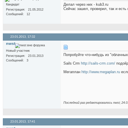
Делал через них - kub3.ru
Кандидат
Сейчас зашел, проверил, так и есть в
Регистрация
21.05.2012
Сообщений
12
23.01.2013,
17:32
nwst
Новый участник
Попробуйте что-нибудь из "облачных
Регистрация
23.01.2013
Сообщений
3
Sails Crm
http://sails-crm.com/
подойд
Мегаплан
http://www.megaplan.ru
если
Последний раз редактировалось nwst; 24.0
23.01.2013,
17:41