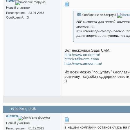
nwst
Новый участник
Регистрация
23.01.2013
Сообщение от
Sergey S
Сообщений
3
ERP система для нашей компани
хватает ))
Мы сейчас присматриваем онлай
даже лицензии покупать не на
Вот несколько Saas CRM:
http://www.on-crm.ru/
http://sails-crm.com/
http://www.amocrm.ru/
Их всех можно "пощупать" бесплатн
возникнут служба поддержки ответит
;)
15.02.2013,
13:38
alexto
Новый участник
в нашей компании остановились на п
Регистрация
01.12.2012