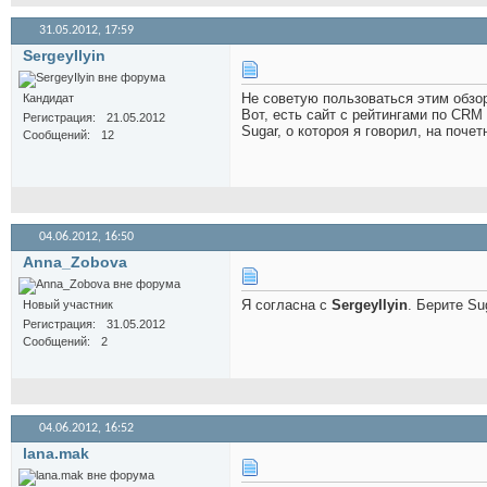
31.05.2012,
17:59
SergeyIlyin
Не советую пользоваться этим обзоро
Кандидат
Вот, есть сайт с рейтингами по CRM
Регистрация
21.05.2012
Sugar, о котороя я говорил, на поче
Сообщений
12
04.06.2012,
16:50
Anna_Zobova
Я согласна с
SergeyIlyin
. Берите Su
Новый участник
Регистрация
31.05.2012
Сообщений
2
04.06.2012,
16:52
lana.mak