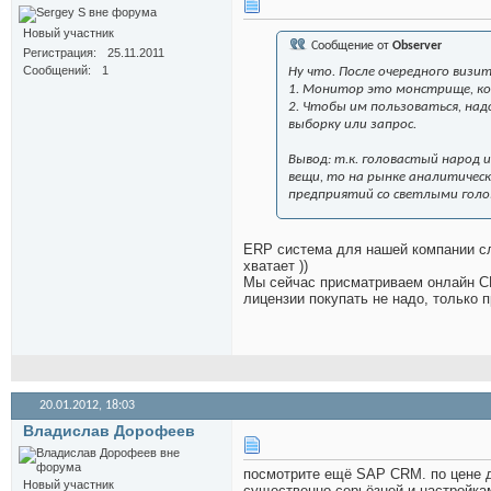
Новый участник
Сообщение от
Observer
Регистрация
25.11.2011
Сообщений
1
Ну что. После очередного визи
1. Монитор это монстрище, кот
2. Чтобы им пользоваться, на
выборку или запрос.
Вывод: т.к. головастый народ 
вещи, то на рынке аналитическ
предприятий со светлыми гол
ERP система для нашей компании сли
хватает ))
Мы сейчас присматриваем онлайн CR
лицензии покупать не надо, только 
20.01.2012,
18:03
Владислав Дорофеев
посмотрите ещё SAP CRM. по цене д
Новый участник
существенно серьёзней и настройка