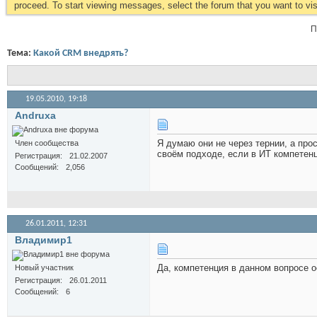
proceed. To start viewing messages, select the forum that you want to visi
П
Тема:
Какой CRM внедрять?
19.05.2010,
19:18
Andruxa
Я думаю они не через тернии, а про
Член сообщества
своём подходе, если в ИТ компетенц
Регистрация
21.02.2007
Сообщений
2,056
26.01.2011,
12:31
Владимир1
Да, компетенция в данном вопросе о
Новый участник
Регистрация
26.01.2011
Сообщений
6