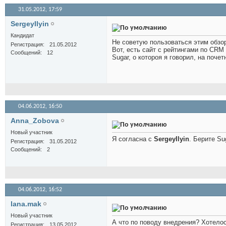
31.05.2012,
17:59
SergeyIlyin
Кандидат
Не советую пользоваться этим обзоро
Регистрация
21.05.2012
Вот, есть сайт с рейтингами по CRM
Сообщений
12
Sugar, о котороя я говорил, на поче
04.06.2012,
16:50
Anna_Zobova
Новый участник
Я согласна с
SergeyIlyin
. Берите Su
Регистрация
31.05.2012
Сообщений
2
04.06.2012,
16:52
lana.mak
Новый участник
А что по поводу внедрения? Хотело
Регистрация
13.05.2012