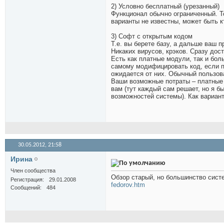
2) Условно бесплатный (урезанный)
Функционал обычно ограниченный. То
варианты не известны, может быть кт
3) Софт с открытым кодом
Т.е. вы берете базу, а дальше ваш
Никаких вирусов, крэков. Сразу до
Есть как платные модули, так и бол
самому модифицировать код, если п
ожидается от них. Обычный пользов
Ваши возможные потраты – платные 
вам (тут каждый сам решает, но я бы
возможностей системы). Как вариан
30.05.2012,
21:58
Иринa
Член сообщества
Обзор старый, но большинство сис
Регистрация
29.01.2008
fedorov.htm
Сообщений
484