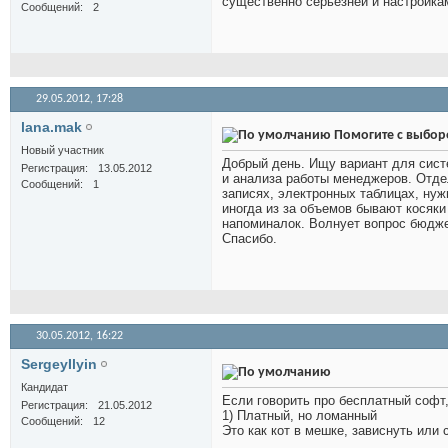
существенно серьёзней и настройка
Сообщений
2
29.05.2012,
17:28
lana.mak
Помогите с выбо
Новый участник
Добрый день. Ищу вариант для сист
Регистрация
13.05.2012
и анализа работы менеджеров. Отдел
Сообщений
1
записях, электронных таблицах, нуж
иногда из за объемов бывают косяки
напоминалок. Волнует вопрос бюдже
Спасибо.
30.05.2012,
16:22
SergeyIlyin
Кандидат
Если говорить про бесплатный софт, 
Регистрация
21.05.2012
1) Платный, но ломанный
Сообщений
12
Это как кот в мешке, зависнуть или