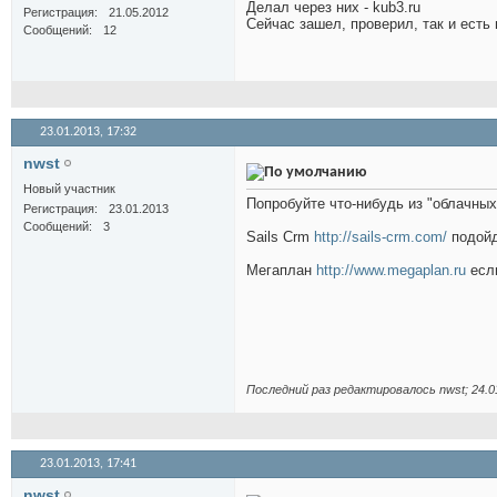
Делал через них - kub3.ru
Регистрация
21.05.2012
Сейчас зашел, проверил, так и есть в
Сообщений
12
23.01.2013,
17:32
nwst
Новый участник
Попробуйте что-нибудь из "облачных
Регистрация
23.01.2013
Сообщений
3
Sails Crm
http://sails-crm.com/
подойд
Мегаплан
http://www.megaplan.ru
если
Последний раз редактировалось nwst; 24.0
23.01.2013,
17:41
nwst