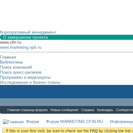
Корпоративный менеджмент
О завершении проекта
www.cfin.ru
www.marketing.spb.ru
Главная
Библиотека
Поиск компаний
Поиск пресс-релизов
Программы и видеокурсы
Исследования и бизнес-планы
Форум
Главная страница форума
Новые сообщения
Справка
Календарь
Сообщест
Форум
Форум MARKETING.CFIN.RU
Информаци
If this is your first visit, be sure to check out the
FAQ
by clicking the lin