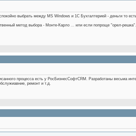
спокойно выбрать между MS Windows и 1С Бухгалтерией - деньги то есть т
твенный метод выбора - Монте-Карло ... или если попроще "орел-решка".
санного процесса есть у РосБизнесСофтCRM. Разработаны весьма инте
бслужиавние, ремонт и т.д.