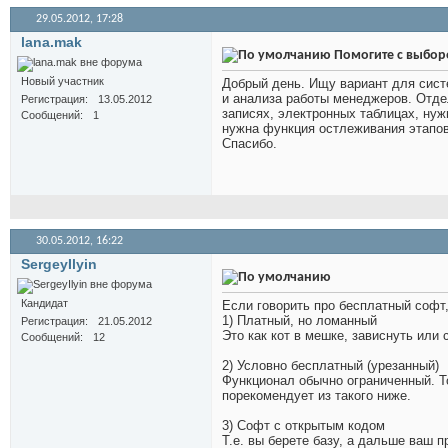
29.05.2012,
17:28
lana.mak
Помогите с выбо
Новый участник
Добрый день. Ищу вариант для сист
и анализа работы менеджеров. Отдел
Регистрация
13.05.2012
записях, электронных таблицах, нуж
Сообщений
1
нужна функция остлеживания этапов
Спасибо.
30.05.2012,
16:22
SergeyIlyin
Кандидат
Если говорить про бесплатный софт, 
1) Платный, но ломанный
Регистрация
21.05.2012
Это как кот в мешке, зависнуть или
Сообщений
12
2) Условно бесплатный (урезанный)
Функционал обычно ограниченный. То
порекомендует из такого ниже.
3) Софт с открытым кодом
Т.е. вы берете базу, а дальше ваш 