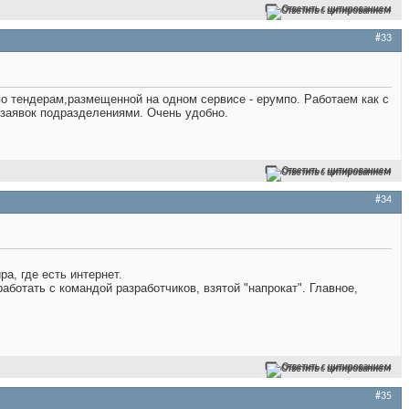
Ответить с цитированием
#33
о тендерам,размещенной на одном сервисе - ерумпо. Работаем как с
заявок подразделениями. Очень удобно.
Ответить с цитированием
#34
а, где есть интернет.
аботать с командой разработчиков, взятой "напрокат". Главное,
Ответить с цитированием
#35