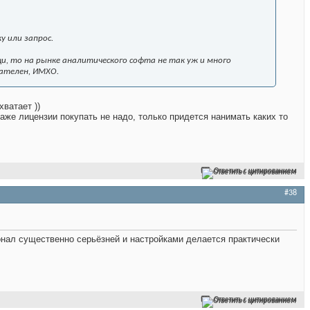
у или запрос.
щи, то на рынке аналитического софта не так уж и много
ателен, ИМХО.
ватает ))
же лицензии покупать не надо, только придется нанимать каких то
Ответить с цитированием
#38
нал существенно серьёзней и настройками делается практически
Ответить с цитированием