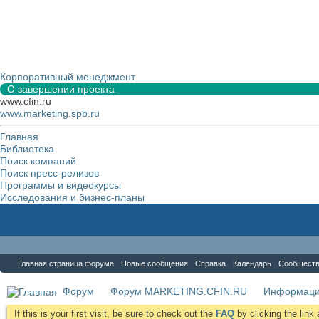
Корпоративный менеджмент
О завершении проекта
www.cfin.ru
www.marketing.spb.ru
Главная
Библиотека
Поиск компаний
Поиск пресс-релизов
Программы и видеокурсы
Исследования и бизнес-планы
Форум
Главная страница форума
Новые сообщения
Справка
Календарь
Сообщест
Форум
Форум MARKETING.CFIN.RU
Информаци
If this is your first visit, be sure to check out the
FAQ
by clicking the lin