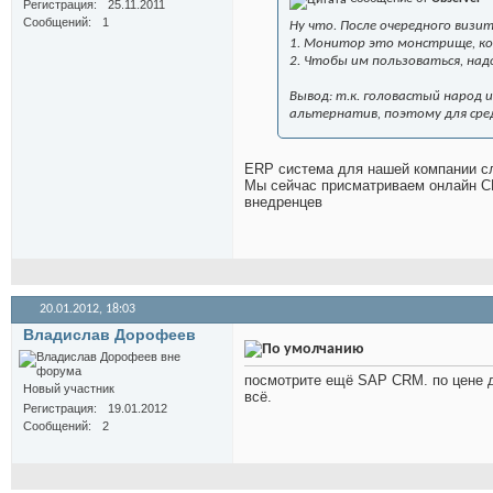
Регистрация
25.11.2011
Сообщений
1
Ну что. После очередного визи
1. Монитор это монстрище, кот
2. Чтобы им пользоваться, на
Вывод: т.к. головастый народ 
альтернатив, поэтому для сре
ERP система для нашей компании сли
Мы сейчас присматриваем онлайн CRM
внедренцев
20.01.2012,
18:03
Владислав Дорофеев
посмотрите ещё SAP CRM. по цене д
Новый участник
всё.
Регистрация
19.01.2012
Сообщений
2