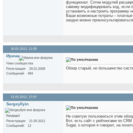
функционал. Сотни модулей расширен
самому модифицировать код, если п
установить и настроить программу н
Ваши возможные потраты – платные м
заодно можно проконсультироваться
30.05.2012,
21:58
Иринa
Член сообщества
Обзор старый, но большинство сис
Регистрация
29.01.2008
Сообщений
484
31.05.2012,
17:59
SergeyIlyin
Кандидат
Не советую пользоваться этим обзоро
Вот, есть сайт с рейтингами по CRM
Регистрация
21.05.2012
Sugar, о котороя я говорил, на поче
Сообщений
12