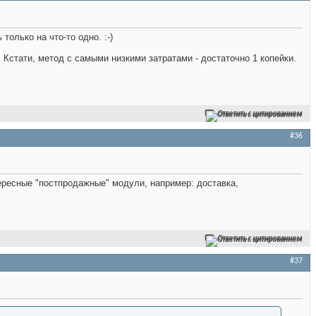
олько на что-то одно. :-)
 Кстати, метод с самыми низкими затратами - достаточно 1 копейки.
Ответить с цитированием
#36
ресные "постпродажные" модули, например: доставка,
Ответить с цитированием
#37