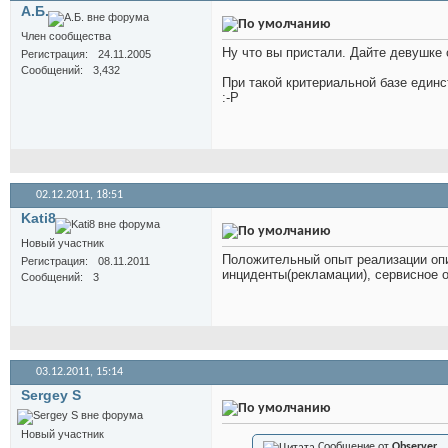
А.Б.
Член сообщества
Ну что вы пристали. Дайте девушке 
Регистрация
24.11.2005
Сообщений
3,432
При такой критериальной базе единс
:-Р
02.12.2011,
18:51
Kati8
Новый участник
Положительный опыт реализации опи
Регистрация
08.11.2011
инциденты(рекламации), сервисное о
Сообщений
3
03.12.2011,
15:14
Sergey S
Новый участник
Сообщение от
Observer