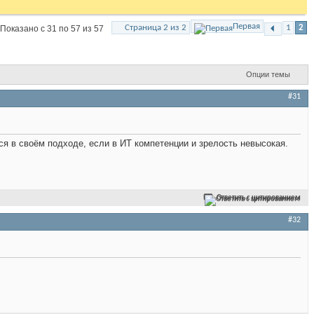
Первая
Страница 2 из 2
1
2
Показано с 31 по 57 из 57
Опции темы
#31
ся в своём подходе, если в ИТ компетенции и зрелость невысокая.
Ответить с цитированием
#32