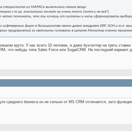
та специалиста из МАРКСа выяснились такие вещи:
орое с т.зр. аналитики может ну очень много (хотя и не всё!).
до четко понимать, что ты хочешь от системы и мочь сформировать выборк
из софтверных фирм в большинстве своем давно внедряет ERP, SCM и т.п. ве
дних предприятий со светлыми головами в штате Монитор оченно привлек
шком круто. У нас всего 10 человек, и даже бухгалтер на треть ставки х
, что нибудь типа Sales Force или SugarCRM. На последний вариант да
ля среднего бизнеса он не сильно от MS CRM отличается, зато функцио