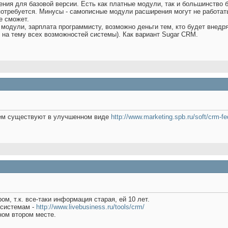
ия для базовой версии. Есть как платные модули, так и большинство б
отребуется. Минусы - самописные модули расширения могут не работать
е сможет.
одули, зарплата программисту, возможно деньги тем, кто будет внедрять
 на тему всех возможностей системы). Как вариант Sugar CRM.
тем существуют в улучшенном виде
http://www.marketing.spb.ru/soft/crm-f
м, т.к. все-таки информация старая, ей 10 лет.
 системам -
http://www.livebusiness.ru/tools/crm/
тном втором месте.