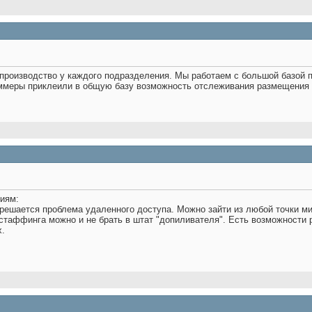
производство у каждого подразделения. Мы работаем с большой базой п
аммеры приклеили в общую базу возможность отслеживания размещения 
иям:
 решается проблема удаленного доступа. Можно зайти из любой точки мир
утстаффинга можно и не брать в штат "допиливателя". Есть возможности р
х.