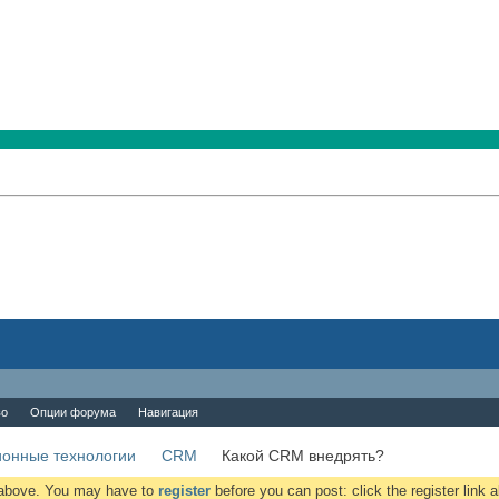
во
Опции форума
Навигация
онные технологии
CRM
Какой CRM внедрять?
k above. You may have to
register
before you can post: click the register link