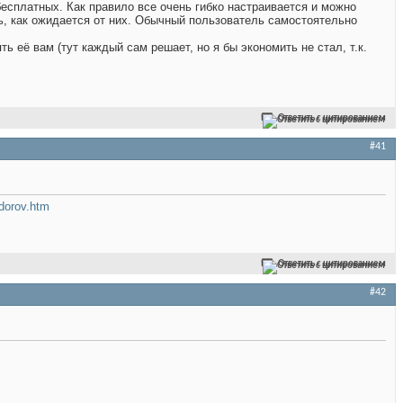
есплатных. Как правило все очень гибко настраивается и можно
, как ожидается от них. Обычный пользователь самостоятельно
 её вам (тут каждый сам решает, но я бы экономить не стал, т.к.
Ответить с цитированием
#41
edorov.htm
Ответить с цитированием
#42