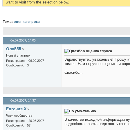
want to visit from the selection below.
Тема:
оценка спроса
06.09.2007,
14:05
Оля555
оценка спроса
Новый участник
Здравствуйте., уважаемые! Прошу к
Регистрация
06.09.2007
жилья. Нам поручено оценить и спрог
Сообщений
3
Спасибо...
06.09.2007,
14:37
Евгения X
Член сообщества
В качестве исходной информации ну
Регистрация
20.08.2007
подробного совета надо знать конкре
Сообщений
57