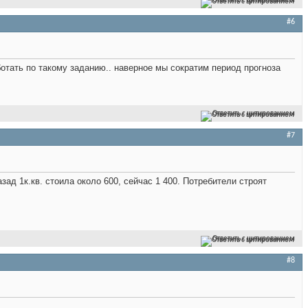
Ответить с цитированием
#6
отать по такому заданию.. наверное мы сократим период прогноза
Ответить с цитированием
#7
зад 1к.кв. стоила около 600, сейчас 1 400. Потребители строят
Ответить с цитированием
#8