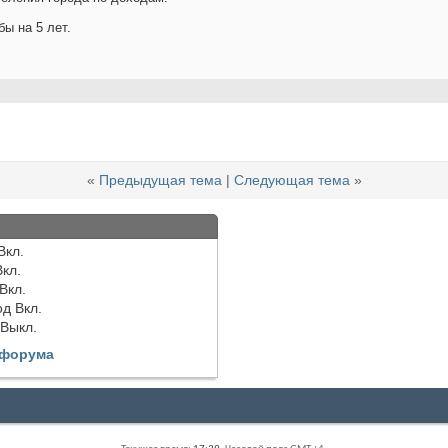
ы на 5 лет.
«
Предыдущая тема
|
Следующая тема
»
Вкл.
Вкл.
Вкл.
од
Вкл.
Выкл.
 форума