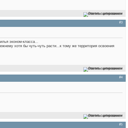
Ответить с цитированием
#3
илья эконом-класса...
ежнему хотя бы чуть-чуть расти...к тому же территория освоения
Ответить с цитированием
#4
Ответить с цитированием
#5