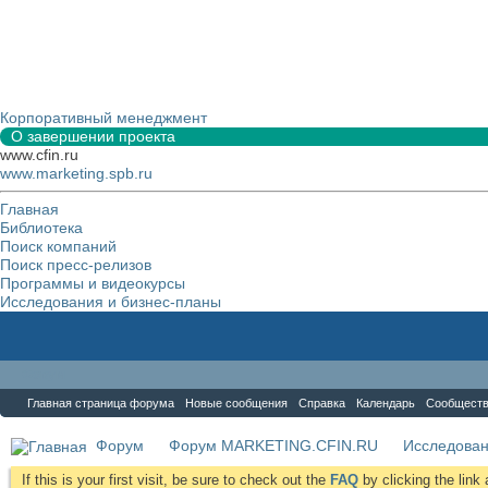
Корпоративный менеджмент
О завершении проекта
www.cfin.ru
www.marketing.spb.ru
Главная
Библиотека
Поиск компаний
Поиск пресс-релизов
Программы и видеокурсы
Исследования и бизнес-планы
Форум
Главная страница форума
Новые сообщения
Справка
Календарь
Сообщест
Форум
Форум MARKETING.CFIN.RU
Исследова
If this is your first visit, be sure to check out the
FAQ
by clicking the lin