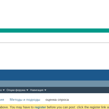
во
Опции форума
Навигация
ния
Методы и подходы
оценка спроса
k above. You may have to
register
before you can post: click the register link