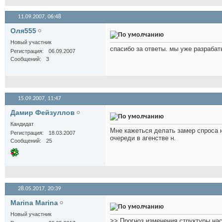
11.09.2007,
06:48
Оля555
Новый участник
спасибо за ответы. мы уже разрабат
Регистрация
06.09.2007
Сообщений
3
15.09.2007,
11:47
Дамир Фейзуллов
Кандидат
Мне кажеться делать замер спроса не
Регистрация
18.03.2007
очереди в агенстве н.
Сообщений
25
28.05.2017,
20:39
Marina Marina
Новый участник
>> Прогноз изменения структуры на