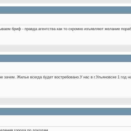
ываем бриф - правда агентства как то скромно изъявляют желание пораб
 зачем. Жилье всегда будет востребовано.У нас в г.Ульяновске 1 год на
селения города по доходам.