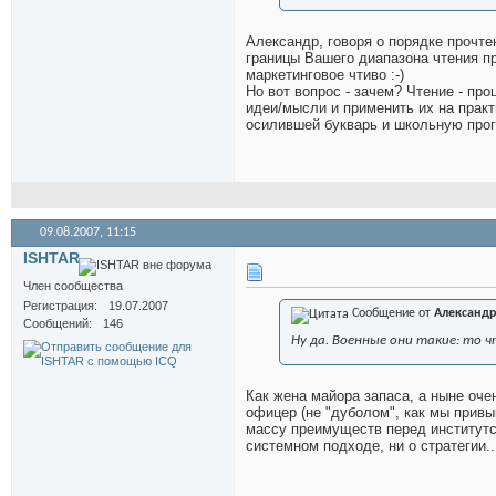
Александр, говоря о порядке прочте
границы Вашего диапазона чтения п
маркетинговое чтиво :-)
Но вот вопрос - зачем? Чтение - пр
идеи/мысли и применить их на практ
осилившей букварь и школьную прог
09.08.2007,
11:15
ISHTAR
Член сообщества
Регистрация
19.07.2007
Сообщение от
Александр
Сообщений
146
Ну да. Военные они такие: то ч
Как жена майора запаса, а ныне оче
офицер (не "дуболом", как мы прив
массу преимуществ перед институтск
системном подходе, ни о стратегии..: