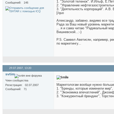
1. "Золотой теленок". И.Ильф, Е.Пе
Сообщений
146
2. "Управление нефтегазостроительн
3. "Деятельность корпораций". А.В. 
[/quo
Александр, забавно..видимо все тр
Рада за Ваш новый уровень маркетинг
... я и сама читаю "Радикальный м
Вишневской...:-)
P.S. Самвел Аветисян, например, р
по маркетингу...
29.07.2007,
13:20
svtim
Член сообщества
Маркетологам вообще нужно больше
Регистрация
02.07.2007
1. "Бренды, которые изменили мир"
Сообщений
71
2. "Экономика впечатлений", Джозеф
3. "Конкурентный брендинг", Торсте