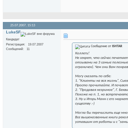
25.07.2007,
15:13
LukeSF
Кандидат
Регистрация
19.07.2007
Сообщение от
ISHTAR
Сообщений
11
Коллеги!
Не секрет, что сейчас печатае
отзывами на 3 самые полезные 
ограничен). Чем они Вам понра
Могу сказать по себе:
1. "Клиенты на вся жизнь", Сью
Просто прочитайте. И почувств
2. "Продавая незримое", Г. Бекв
Похоже на п. 1, но встрпечают
3. Ну и Игорь Манн с его марке
существу :-)
Могла бы перечислить еще мног
Все вышеназванные книги рек
уставшим от работы и с "замы