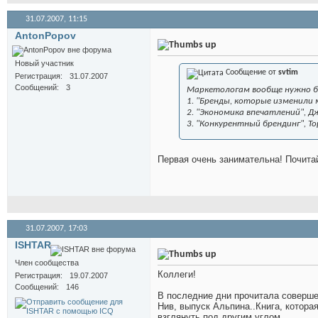
31.07.2007,
11:15
AntonPopov
Новый участник
Сообщение от
svtim
Регистрация
31.07.2007
Сообщений
3
Маркетологам вообще нужно 
1. "Бренды, которые изменили
2. "Экономика впечатлений", Д
3. "Конкурентный брендинг", Т
Первая очень занимательна! Почита
31.07.2007,
17:03
ISHTAR
Член сообщества
Коллеги!
Регистрация
19.07.2007
Сообщений
146
В последние дни прочитала совершен
Нив, выпуск Альпина..Книга, котора
взглянуть под другим углом...