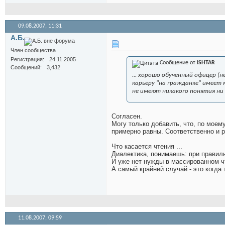
09.08.2007,
11:31
А.Б.
Член сообщества
Регистрация
24.11.2005
Сообщение от
ISHTAR
Сообщений
3,432
... хорошо обученный офицер (
карьеру "на гражданке" имеет
не имеют никакого понятия ни о
Согласен.
Могу только добавить, что, по моем
примерно равны. Соответственно и 
Что касается чтения ...
Диалектика, понимаешь: при правиль
И уже нет нужды в массированном чт
А самый крайний случай - это когда 
11.08.2007,
09:59