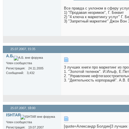
Все правда с уклоном в сферу услуг,
1) "Продавая незримое", Г. Беквит
2) "4 ключа к маркетингу услуг" Г. Б
3) "Запретный маркетинг"
Джон Вон 
25.07.2007,
15:35
А.Б.
Член сообщества
3 лучших книги про маркетинг из пр
Регистрация
24.11.2005
1. "Золотой теленок". И.Ильф, Е.Пе
Сообщений
3,432
2. "Управление нефтегазостроительн
3. "Деятельность корпораций". А.В. 
25.07.2007,
18:00
ISHTAR
Член сообщества
[quote=Александр Болдин]3 лучших к
Регистрация
19.07.2007