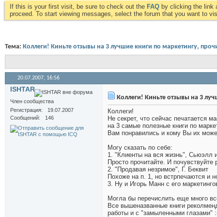
If this is your first visit, be sure to check out the
FAQ
by clicking the lin
proceed. To start viewing messages, select the forum that you want to visi
Тема:
Коллеги! Киньте отзывы на 3 лучшие книги по маркетингу, проч
20.07.2007,
16:56
ISHTAR
Коллеги! Киньте отзывы на 3 луч
Член сообщества
Регистрация
19.07.2007
Коллеги!
Сообщений
146
Не секрет, что сейчас печатается м
на 3 самые полезные книги по марке
Вам понравились и кому Вы их може
Могу сказать по себе:
1. "Клиенты на вся жизнь", Сьюэлл 
Просто прочитайте. И почувствуйте ра
2. "Продавая незримое", Г. Беквит
Похоже на п. 1, но встрпечаются и 
3. Ну и Игорь Манн с его маркетинго
Могла бы перечислить еще много все
Все вышеназванные книги реколменд
работы и с "замыленными глазами" :