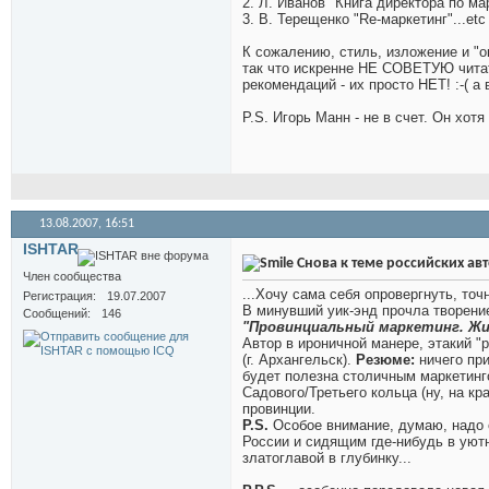
2. Л. Иванов "Книга директора по ма
3. В. Терещенко "Re-маркетинг"...etc
К сожалению, стиль, изложение и "
так что искренне НЕ СОВЕТУЮ чита
рекомендаций - их просто НЕТ! :-( а
P.S. Игорь Манн - не в счет. Он хотя
13.08.2007,
16:51
ISHTAR
Снова к теме российских ав
Член сообщества
...Хочу сама себя опровергнуть, то
Регистрация
19.07.2007
В минувший уик-энд прочла творени
Сообщений
146
"Провинциальный маркетинг. Жи
Автор в ироничной манере, этакий "р
(г. Архангельск).
Резюме:
ничего при
будет полезна столичным маркетин
Садового/Третьего кольца (ну, на 
провинции.
P.S.
Особое внимание, думаю, надо 
России и сидящим где-нибудь в уютн
златоглавой в глубинку...