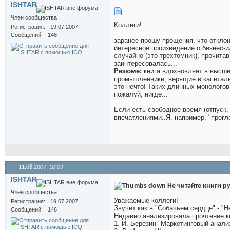
ISHTAR
Член сообщества
Коллеги!
Регистрация
19.07.2007
Сообщений
146
заранее прошу прощения, что отклон
интересное произведение о бизнес-
случайно (это трехтомник), прочита
заинтересовалась...
Резюме:
книга вдохновляет в высшей
промышленники, верящие в капитали
это нечто! Таких длинных монологов 
пожалуй, нигде...
Если есть свободное время (отпуск,
впечатлениями..Я, например, "прогло
11.08.2007,
10:09
ISHTAR
Не читайте книги р
Член сообщества
Уважаемые коллеги!
Регистрация
19.07.2007
Звучит как в "Собачьем сердце" - "Н
Сообщений
146
Недавно анализировала прочтение кн
1. И. Березин "Маркетинговый анали