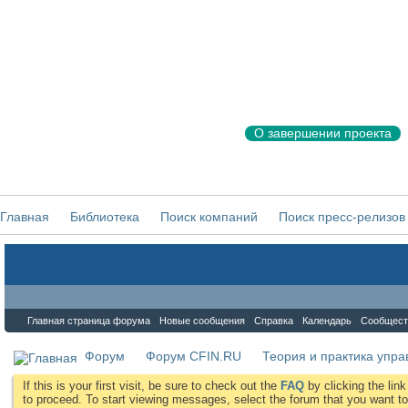
О завершении проекта
Главная
Библиотека
Поиск компаний
Поиск пресс-релизов
Форум
Главная страница форума
Новые сообщения
Справка
Календарь
Сообщест
Форум
Форум CFIN.RU
Теория и практика упр
If this is your first visit, be sure to check out the
FAQ
by clicking the li
to proceed. To start viewing messages, select the forum that you want to 