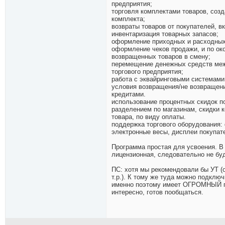
предприятия;
торговля комплектами товаров, созд
комплекта;
возвраты товаров от покупателей, в
инвентаризация товарных запасов;
оформление приходных и расходных 
оформление чеков продажи, и по ок
возвращенных товаров в смену;
перемещение денежных средств межд
торгового предприятия;
работа с эквайринговыми системами,
условия возвращения/не возвращения
кредитами.
использование процентных скидок п
разделением по магазинам, скидки к
товара, по виду оплаты.
поддержка торгового оборудования:
электронные весы, дисплеи покупат
Программа простая для усвоения. В
лицензионная, следовательно не бу
ПС: хотя мы рекомендовали бы УТ (
т.р.). К тому же туда можно подклю
именно поэтому имеет ОГРОМНЫЙ пот
интересно, готов пообщаться.