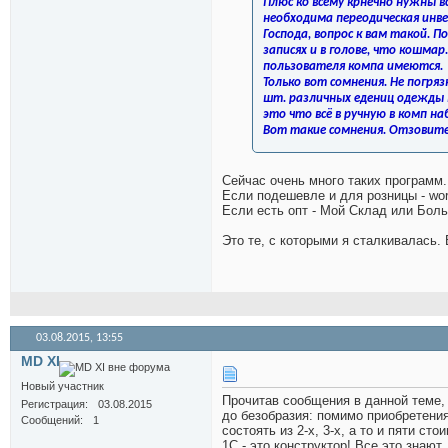
Плюс ко всему крнечно нужны в
необходима переодическая инв
Господа, вопрос к вам такой. П
записях и в голове, что кошм
пользователя компа имеются.
Только вот сомнения. Не погряз
шт. различных едениц одежды в
это что всё в ручную в комп наб
Вот такие сомнения. Отзовите
Сейчас очень много таких программ.
Если подешевле и для розницы - wo
Если есть опт - Мой Склад или Бол
Это те, с которыми я сталкивалась.
03.08.2015,
13:55
MD XI
Новый участник
Прочитав сообщения в данной теме, я
Регистрация
03.08.2015
до безобразия: помимо приобретени
Сообщений
1
состоять из 2-х, 3-х, а то и пяти ст
1С - это конструктор! Все это знают