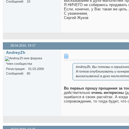
высказываний в духе малолетних пр
Сообщений
10
Я НИЧЕГО не собираюсь продавать 
Если, конечно, у Вас такая же цель..
С уважением,
Сергей Жуков
28.04.2010,
19:17
AndreyZh
Член сообщества
AndreyZh, Вы готовы к серьёзно
Регистрация
01.03.2009
Я готов опубликовать и конкре
Сообщений
80
высказываний в духе малолетн
Во первых прошу прощения за тон
действительно
очень интересны
(д
ошибался в своих расчётах. А когд
сопровождение, то тогда будет, что 