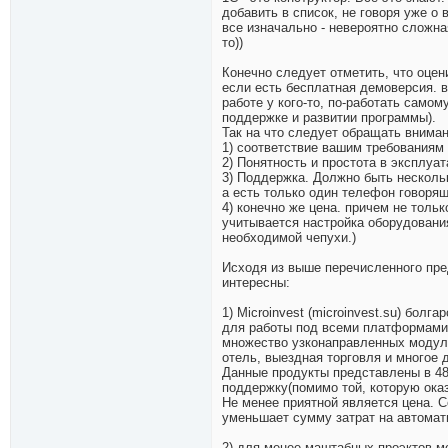
добавить в список, не говоря уже о
все изначально - невероятно сложна
то))
Конечно следует отметить, что оце
если есть бесплатная демоверсия. в
работе у кого-то, по-работать самом
поддержке и развитии программы).
Так на что следует обращать внима
1) соответствие вашим требованиям
2) Понятность и простота в эксплуа
3) Поддержка. Должно быть нескольк
а есть только один телефон говорящ
4) конечно же цена. причем не тольк
учитывается настройка оборудования
необходимой чепухи.)
Исходя из выше перечисленного пре
интересны:
1) Microinvest (microinvest.su) бол
для работы под всеми платформами (
множество узконаправленных модулей
отель, выездная торговля и многое 
Данные продукты представлены в 48
поддержку(помимо той, которую ока
Не менее приятной является цена. С
уменьшает сумму затрат на автомат
2) для менее маштабных проэктов мо