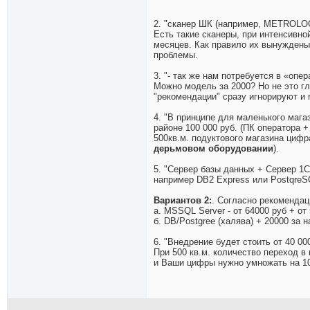
2. "сканер ШК (например, METROLOG
Есть такие сканеры, при интенсивно
месяцев. Как правило их вынуждены 
проблемы.
3. "- так же нам потребуется в «опе
Можно модель за 2000? Но не это гл
"рекомендации" сразу игнорируют и 
4. "В принципе для маленького мага
районе 100 000 руб. (ПК оператора 
500кв.м. подуктового магазина цифр
дерьмовом оборудовании
).
5. "Сервер базы данных + Сервер 1С
например DB2 Express или PostqreS
Вариантов 2:
. Согласно рекомендац
а. MSSQL Server - от 64000 руб + от
б. DB/Postgree (халява) + 20000 за 
6. "Внедрение будет стоить от 40 00
При 500 кв.м. количество переход в
и Ваши цифры нужно умножать на 10