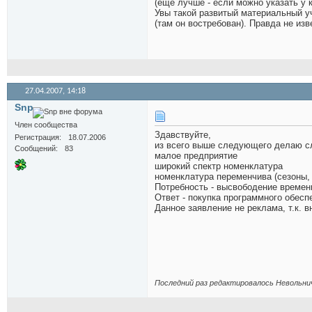
(еще лучше - если можно указать у к
Увы такой развитый материальный уч
(там он востребован). Правда не из
27.04.2007,
14:18
Snp
Член сообщества
Здавствуйте,
Регистрация
18.07.2006
из всего выше следующего делаю с
Сообщений
83
малое предприятие
широкий спектр номенклатура
номенклатура переменчива (сезоны, м
Потребность - высвободение времени
Ответ - покупка программного обесп
Данное заявление не реклама, т.к.
Последний раз редактировалось Невольнич