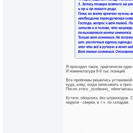
5. Запись товара взятого на р
и пр и пр такого рода.
Плюс ко всему крнечно нужны в
необходима переодическая инв
Господа, вопрос к вам такой. П
записях и в голове, что кошм
пользователя компа имеются.
Только вот сомнения. Не погряз
шт. различных едениц одежды в
это что всё в ручную в комп наб
Вот такие сомнения. Отзовите
Я проходил такое, практически один 
И номенклатура 8-9 тыс позиций.
Все проблемы решились установкой 1
куда, кому, когда записывать и проч.
После этого _особенно_ облегчилась
Кстати, обошлись без штрихкодов. С
недели - сверки, в т.ч. по складам.