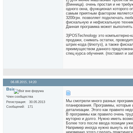
(Винница). очень простая и не треб
одного окна, функционал которого 
самым приятным фактором является ц
3200грн. позволяет подключать любо
фискальную и нефискальную технику
Данная программа может выполнять 
3)POSTechnology это компьютерно-к
продажи, снимать остатки, проводит
штрих-кода (блютуз), а также фиск
преимуществом данного предложения
спец курса обучения. (поставил и за
06.08.2015,
14:20
Bsir
Член сообщества
Мы смотрели много разных программ 
Регистрация
30.05.2013
планирования. Программы, которые 
Сообщений
171
детализации. Этого как правило нед
В программы как правило очень труд
муторно и долго. Нужно иметь возм
Более того после ввода позиции уже
Например иногда нужно вынуть из ба
неизменно этого сделать практичес