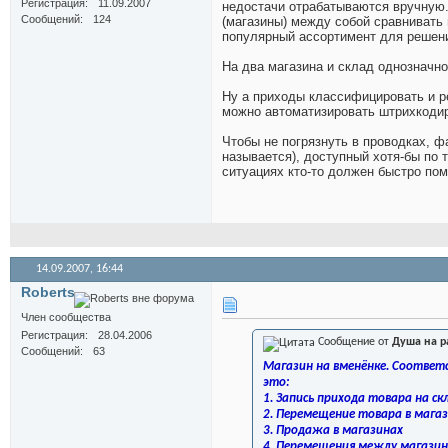
Регистрация
11.09.2007
недостачи отрабатываются вручную.
Сообщений
124
(магазины) между собой сравнивать 
популярный ассортимент для решения
На два магазина и склад однозначн
Ну а приходы классифицировать и р
можно автоматизировать штрихкодир
Чтобы не погрязнуть в проводках, ф
называется), доступный хотя-бы по 
ситуациях кто-то должен быстро пом
14.09.2007,
16:44
Roberts
Член сообщества
Регистрация
28.04.2006
Сообщение от
Душа на р
Сообщений
63
Магазин на вменёнке. Соответс
это:
1. Запись прихода товара на ск
2. Перемещение товара в мага
3. Продажа в магазинах
4. Перемещения между магазин