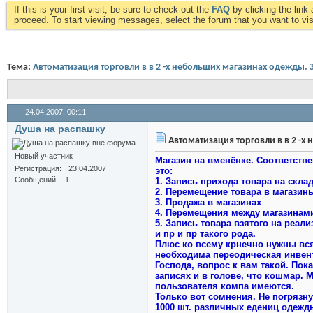
If this is your first visit, be sure to check out the
FAQ
by clicking the lin
proceed. To start viewing messages, select the forum that you want to visi
Тема:
Автоматизация торговли в в 2 -х небольших магазинах одежды. 
24.04.2007,
00:11
Душа на распашку
Автоматизация торговли в в 2 -х
Новый участник
Магазин на вменёнке. Соответств
Регистрация
23.04.2007
это:
Сообщений
1
1. Запись прихода товара на склад
2. Перемещение товара в магазин
3. Продажа в магазинах
4. Перемещения между магазинам
5. Запись товара взятого на реал
и пр и пр такого рода.
Плюс ко всему крнечно нужны всяк
необходима переодическая инвен
Господа, вопрос к вам такой. Пок
записях и в голове, что кошмар.
пользователя компа имеются.
Только вот сомнения. Не погрязну
1000 шт. различных едениц одежд