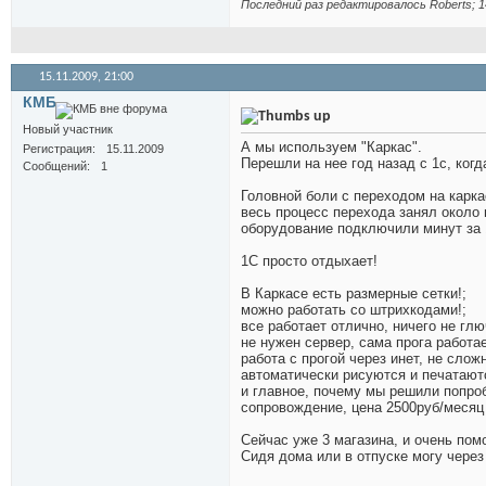
Последний раз редактировалось Roberts; 1
15.11.2009,
21:00
КМБ
Новый участник
А мы используем "Каркас".
Регистрация
15.11.2009
Перешли на нее год назад с 1с, когд
Сообщений
1
Головной боли с переходом на карка
весь процесс перехода занял около п
оборудование подключили минут за 
1С просто отдыхает!
В Каркасе есть размерные сетки!;
можно работать со штрихкодами!;
все работает отлично, ничего не глю
не нужен сервер, сама прога работа
работа с прогой через инет, не слож
автоматически рисуются и печатают
и главное, почему мы решили попроб
сопровождение, цена 2500руб/месяц с
Сейчас уже 3 магазина, и очень пом
Сидя дома или в отпуске могу через 