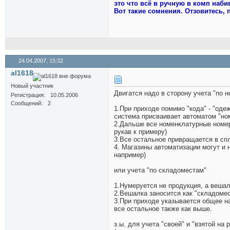
это что всё в ручную в комп набива
Вот такие сомнения. Отзовитесь, 
24.04.2007,
15:32
al1618
Новый участник
Двигатся надо в сторону учета "по
Регистрация
10.05.2006
Сообщений
2
1.При приходе помимо "кода" - "одеж
система присваивает автоматом "но
2.Дальше все номенклатурные номер
рукав к примеру)
3.Все остальное привращается в сп
4. Магазины автоматизации могут и 
например)
или учета "по складоместам"
1.Нумеруется не продукция, а веша
2.Вешалка заносится как "складоме
3.При приходе указывается общее на
все остальное также как выше.
з.ы. для учета "своей" и "взятой н