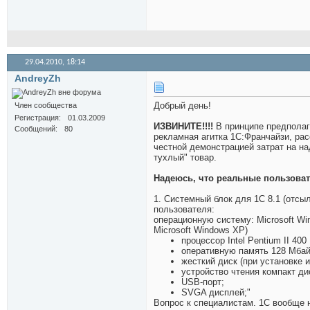
29.04.2010,
18:14
AndreyZh
Добрый день!
Член сообщества
Регистрация
01.03.2009
ИЗВИНИТЕ!!!!
В принципе предполага
Сообщений
80
рекламная агитка 1С:Франчайзи, рас
честной демонстрацией затрат на н
тухлый" товар.
Надеюсь, что реальные пользоват
1. Системный блок для 1С 8.1 (отсы
пользователя:
операционную систему: Microsoft Wi
Microsoft Windows XP)
процессор Intel Pentium II 400
оперативную память 128 Мбай
жесткий диск (при установке 
устройство чтения компакт ди
USB-порт;
SVGA дисплей;"
Вопрос к специалистам. 1С вообще 