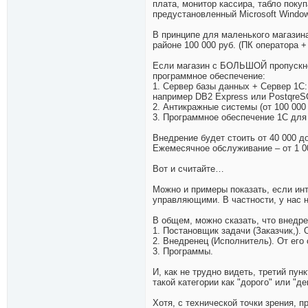
плата, монитор кассира, табло поку
предустановленный Microsoft Window
В принципе для маленького магазина
районе 100 000 руб. (ПК оператора +
Если магазин с БОЛЬШОЙ пропускно
программное обеспечение:
1. Сервер базы данных + Сервер 1С
например DB2 Express или PostqreS
2. Антикражные системы (от 100 000
3. Программное обеспечение 1С для 
Внедрение будет стоить от 40 000 д
Ежемесячное обслуживание – от 1 00
Вот и считайте…
Можно и примеры показать, если инт
управляющими. В частности, у нас н
В общем, можно сказать, что внедре
1. Постановщик задачи (Заказчик,). 
2. Внедренец (Исполнитель). От его
3. Программы.
И, как не трудно видеть, третий пун
такой категории как "дорого" или "д
Хотя, с технической точки зрения, п