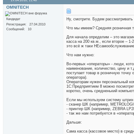
29.04.2010,
11:46
OMNITECH
Ну, смотрите. Будем рассматривать
Кандидат
Регистрация
27.04.2010
Что мы имеем? Средняя розничная точ
Сообщений
10
Для начала определим – это магази
касса на 200 кв.м., если второе – 1
это всё ж таки НЕсамообслуживание.
Что нам нужно:
Во-первых «операторы» - люди, кото
наименование, количество, цену и т.
поступает товар в розничную точку 
оператора).
Операторам нужен персональный ко
1С:Предприятием 8 можно посмотрет
коротко, очень средненький компьют
Если мы используем систему штрих-
- сканер ШК (например, METROLOGIC
- принтер ШК (например, ZEBRA LP28
- так же нам потребуется в «операто
Дальше:
Сама касса (кассовое место) в сред