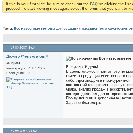
If this is your first visit, be sure to check out the
FAQ
by clicking the lin
proceed. To start viewing messages, select the forum that you want to visi
Тема:
Все известные методы для создания насыщенного ежемесячного
19.03.2007,
16:34
Дамир Фейзуллов
Все известные ме
Кандидат
Все добрый день!
Регистрация
18.03.2007
В своем ежемесячном отчете по мол
Сообщений
25
качеств продукции собственного про
собст.производсива и конкурентной 
постоянный ассортимент присутствия
брака, анализ продаж в ассортимен
сегодня доделал два интересных ме
Прошу помощи в дополнение методи
Заранее благодорю!
19.03.2007,
23:09