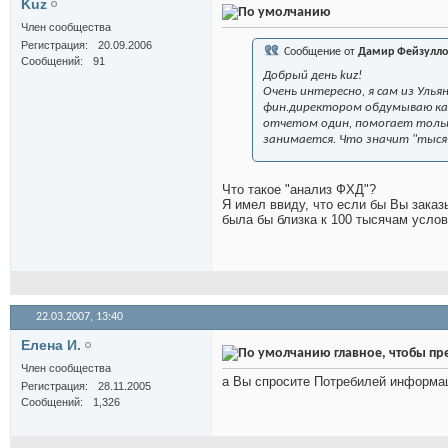
Kuz
Член сообщества
Регистрация
20.09.2006
Сообщение от
Дамир Фейзулло
Сообщений
91
Добрый день kuz!
Очень интересно, я сам из Улья
фин.директором обдумываю ка
отчетом один, помогает тольк
занимается. Что значит "тысяч 
Что такое "анализ ФХД"?
Я имел ввиду, что если бы Вы зака
была бы близка к 100 тысячам усло
22.03.2007,
13:40
Елена И.
главное, чтобы п
Член сообщества
а Вы спросите Потребилей информа
Регистрация
28.11.2005
Сообщений
1,326