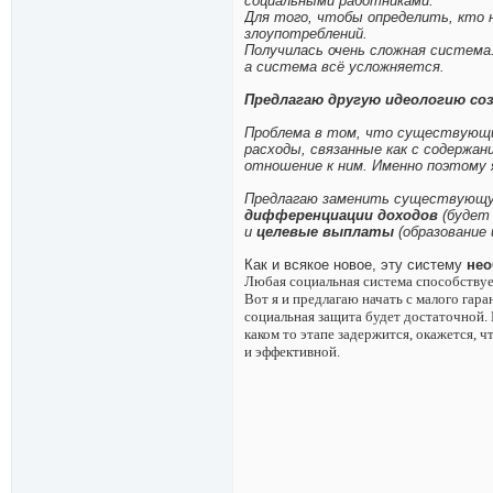
социальными работниками.
Для того, чтобы определить, кто 
злоупотреблений.
Получилась очень сложная система
а система всё усложняется.
Предлагаю другую идеологию со
Проблема в том, что существующи
расходы, связанные как с содержан
отношение к ним. Именно поэтому 
Предлагаю заменить существующу
дифференциации доходов
(будет 
и
целевые выплаты
(образование 
Как и всякое новое, эту систему
нео
Любая социальная система способствуе
Вот я и предлагаю начать с малого гар
социальная защита будет достаточной. 
каком то этапе задержится, окажется, 
и эффективной.