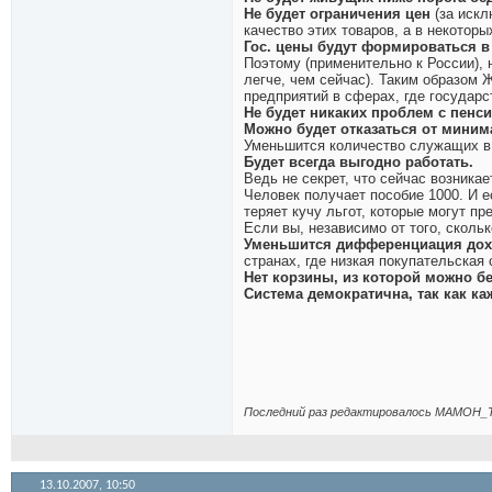
Не будет ограничения цен
(за иск
качество этих товаров, а в некоторы
Гос. цены будут формироваться в 
Поэтому (применительно к России), 
легче, чем сейчас). Таким образом 
предприятий в сферах, где государс
Не будет никаких проблем с пен
Можно будет отказаться от миним
Уменьшится количество служащих в 
Будет всегда выгодно работать.
Ведь не секрет, что сейчас возникае
Человек получает пособие 1000. И ес
теряет кучу льгот, которые могут пре
Если вы, независимо от того, скольк
Уменьшится дифференциация дохо
странах, где низкая покупательская
Нет корзины, из которой можно бе
Система демократична, так как к
Последний раз редактировалось МAMOH_T
13.10.2007,
10:50