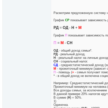
Paсмотрим предложенную систему н
График
СР
показывает зависимость 
РД
=
ОД
-
Н
+
М
График
П
показывает зависимость п
П
=
М
-
СН
ОД
- общий доход семьи*.
РД
- реальный доход.
Н
- реальный налог на личные доход
СН
- социальный налог.
СД
- среднестатистический доход (з
М
- прожиточный минимум (зависит о
П
- помощь (
+
- семья получает пом
* - в общий доход не включена соци
Например: Среднестатистический до
Прожиточный минимум на человека 
Все доходы семьи, за исключением 
В данной примере 20% налогов идут
В сумме (
H
) = 50%.
1)
Одиночка.