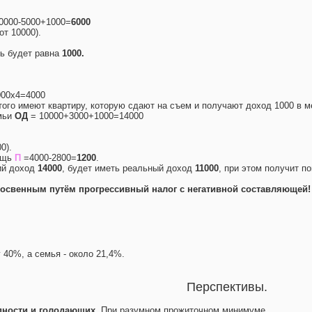
0000-5000+1000=
6000
от 10000).
щь будет равна
1000.
00х4=4000
 того имеют квартиру, которую сдают на съем и получают доход 1000 в м
мьи
ОД
= 10000+3000+1000=14000
0).
ощь
П
=4000-2800=
1200
.
щий доход
14000
, будет иметь реальный доход
11000
, при этом получит 
освенным путём прогрессивный налог с негативной составляющей!
 40%, а семья - около 21,4%.
Перспективы.
дности и голодающих.
При разумном прожиточном минимуме.