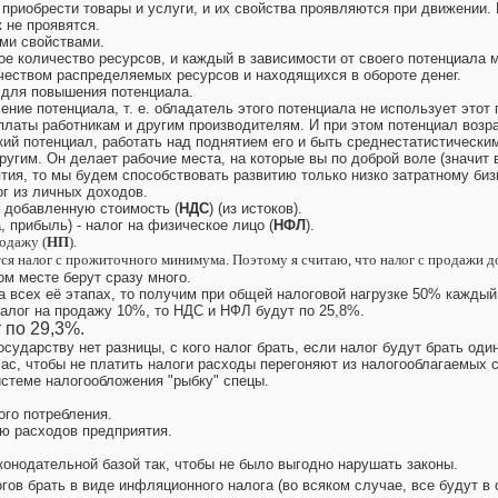
 приобрести товары и услуги, и их свойства проявляются при движении. 
 не проявятся.
ми свойствами.
 количество ресурсов, и каждый в зависимости от своего потенциала м
чеством распределяемых ресурсов и находящихся в обороте денег.
, для повышения потенциала.
ние потенциала, т. е. обладатель этого потенциала не использует этот п
платы работникам и другим производителям. И при этом потенциал возра
ий потенциал, работать над поднятием его и быть среднестатистическим
ругим. Он делает рабочие места, на которые вы по доброй воле (значит в
тия, то мы будем способствовать развитию только низко затратному бизне
ог из личных доходов.
а добавленную стоимость (
НДС
) (из истоков).
, прибыль) - налог на физическое лицо (
НФЛ
).
родажу (
НП
).
тся налог с прожиточного минимума. Поэтому я считаю, что налог с продажи 
ом месте берут сразу много.
 всех её этапах, то получим при общей налоговой нагрузке 50% каждый
налог на продажу 10%, то НДС и НФЛ будут по 25,8%.
 по 29,3%.
государству нет разницы, с кого налог брать, если налог будут брать о
час, чтобы не платить налоги расходы перегоняют из налогооблагаемых 
истеме налогообложения "рыбку" спецы.
ого потребления.
ью расходов предприятия.
конодательной базой так, чтобы не было выгодно нарушать законы.
гов брать в виде инфляционного налога (во всяком случае, все будут в