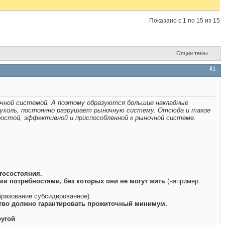
Показано с 1 по 15 из 15
Опции темы
#1
чной системой. А поэтому образуются большие накладные
 опухоль, постоянно разрушает рыночную систему. Отсюда и такое
ростой, эффективной и приспособленной к рыночной системе.
госостояния.
и потребностями, без которых они не могут жить
(например:
бразование субсидированное).
рство должно гарантировать прожиточный минимум.
ругой
.