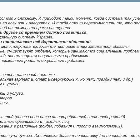
стого к сложному. И приходит такой момент, когда система так усл
 во всех этих наворотах. И тогда стоит переосмыслить то, что по
ьной системы это время наступило.
дь другое со временем должно появиться.
циальную систему Израиля.
и пронизывает всё Израильское общество.
 министерства, включая те, которые этим заниматься обязаны.
к же, существуют отделы, которые занимаются социальными проблем
ий, занимающихся социальными проблемами.
призванных решать социальные проблемы.
льготы в налоговой системе.
льная зарплата, оплата сверхурочных, ночных, праздничных и др.)
 и услуги.
ы и услуги.
варов.
цины.
иятий (своего рода налог на потребителей этих предприятий).
льных организаций и частных лиц.
вания в различные фонды, подаяния и просто взаимопомощь).
ится куча бумаги. Из человека делают попрошайку (не попросишь - не