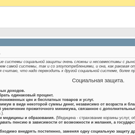
.
е системы социальной защиты очень сложны и несовместимы с рыно
ием самой системы, так и со злоупотреблениями, и она, как раковая
я считаю, что надо переходить к другой социальной системе, более п
Социальная защита.
ных доходов.
брать одинаковый процент.
, пониженных цен и бесплатных товаров и услуг.
имум в виде некоторой суммы денег, независимо от возраста и бла
й увеличение прожиточного минимума, связанное с дополнительным
.).
и медицины и образования.
(Медицина - страхование корзины услуг, о
давать пенсию в зависимости от возможности и желания, а госуда
бходимо внедрять постепенно, заменяя одну социальную защиту д