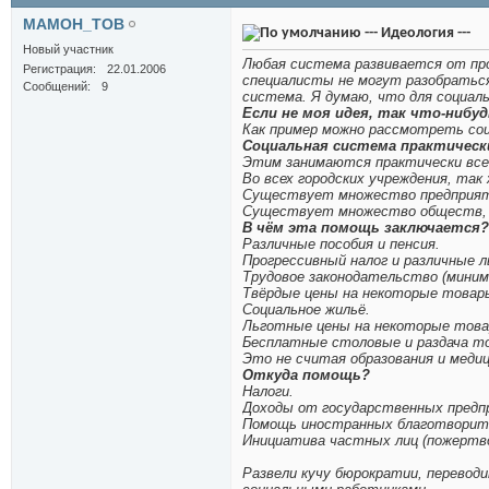
MAMOH_TOB
--- Идеология ---
Новый участник
Любая система развивается от про
Регистрация
22.01.2006
специалисты не могут разобраться
Сообщений
9
система. Я думаю, что для социал
Если не моя идея, так что-нибу
Как пример можно рассмотреть со
Социальная система практическ
Этим занимаются практически все
Во всех городских учреждения, та
Существует множество предприят
Существует множество обществ, 
В чём эта помощь заключается?
Различные пособия и пенсия.
Прогрессивный налог и различные 
Трудовое законодательство (минима
Твёрдые цены на некоторые товары
Социальное жильё.
Льготные цены на некоторые товар
Бесплатные столовые и раздача то
Это не считая образования и меди
Откуда помощь?
Налоги.
Доходы от государственных предпр
Помощь иностранных благотворите
Инициатива частных лиц (пожертво
Развели кучу бюрократии, перевод