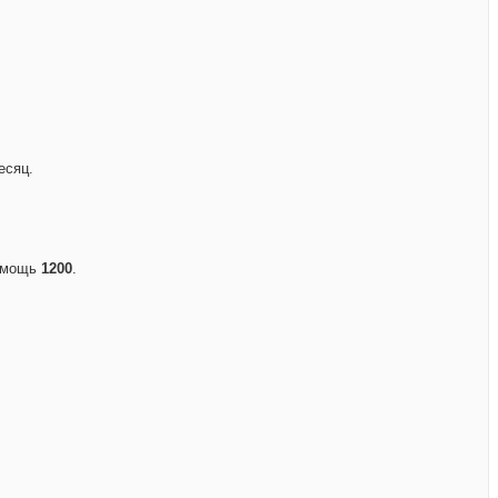
есяц.
помощь
1200
.