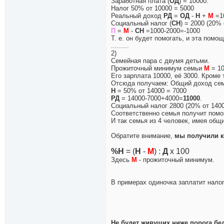
Заработная плата (
ОД
) = 10000.
Налог 50% от 10000 = 5000
Реальный доход
РД
=
ОД
-
Н
+
М
=1
Социальный налог (
СН
) = 2000 (20% 
П
=
М
-
СН
=1000-2000=-1000
Т. е. он будет помогать, и эта помо
.........
2)
Семейная пара с двумя детьми.
Прожиточный минимум семьи
М
= 10
Его зарплата 10000, её 3000. Кроме
Отсюда получаем: Общий доход се
Н
= 50% от 14000 = 7000
РД
= 14000-7000+4000=
11000
.
Социальный налог 2800 (20% от 1400
Соответственно семья получит пом
И так семья из 4 человек, имея об
Обратите внимание,
мы получили к
%H
= (
Н
-
М
) :
Д
х 100
Здесь
М
- прожиточный минимум.
В примерах одиночка заплатит налог
Не будет живущих ниже порога бе