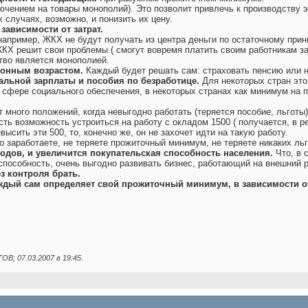
лючением на товары монополий). Это позволит привлечь к производству э
х случаях, возможно, и понизить их цену.
зависимости от затрат.
например, ЖКХ не будут получать из центра деньги по остаточному принц
ЖКХ решит свои проблемы ( смогут вовремя платить своим работникам за
тво является монополией.
сионным возрастом.
Каждый будет решать сам: страховать пенсию или не
альной зарплаты и пособия по безработице.
Для некоторых стран это
сфере социального обеспечения, в некоторых странах как минимум на п
т много положений, когда невыгодно работать (теряется пособие, льготы
ть возможность устроиться на работу с окладом 1500 ( получается, в реа
высить эти 500, то, конечно же, он не захочет идти на такую работу.
о заработаете, не теряете прожиточный минимум, не теряете никаких льго
дов, и увеличится покупательская способность населения.
Что, в 
 способность, очень выгодно развивать бизнес, работающий на внешний 
з контроля брать.
аждый сам определяет свой прожиточный минимум, в зависимости от
OB; 07.03.2007 в
19:45
.