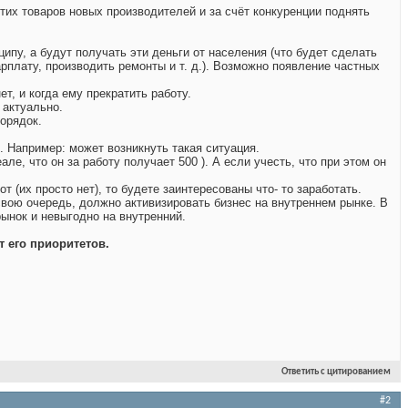
тих товаров новых производителей и за счёт конкуренции поднять
ипу, а будут получать эти деньги от населения (что будет сделать
рплату, производить ремонты и т. д.). Возможно появление частных
т, и когда ему прекратить работу.
 актуально.
орядок.
). Например: может возникнуть такая ситуация.
ле, что он за работу получает 500 ). А если учесть, что при этом он
т (их просто нет), то будете заинтересованы что- то заработать.
свою очередь, должно активизировать бизнес на внутреннем рынке. В
рынок и невыгодно на внутренний.
 его приоритетов.
Ответить с цитированием
#2