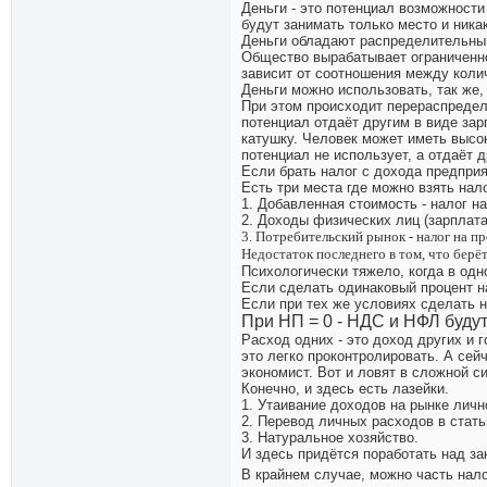
Деньги - это потенциал возможности
будут занимать только место и никак
Деньги обладают распределительны
Общество вырабатывает ограниченное
зависит от соотношения между коли
Деньги можно использовать, так же
При этом происходит перераспределе
потенциал отдаёт другим в виде зар
катушку. Человек может иметь высок
потенциал не использует, а отдаёт д
Если брать налог с дохода предприя
Есть три места где можно взять нал
1. Добавленная стоимость - налог н
2. Доходы физических лиц (зарплата
3. Потребительский рынок - налог на п
Недостаток последнего в том, что берё
Психологически тяжело, когда в одн
Если сделать одинаковый процент на
Если при тех же условиях сделать 
При НП = 0 - НДС и НФЛ будут
Расход одних - это доход других и 
это легко проконтролировать. А сей
экономист. Вот и ловят в сложной с
Конечно, и здесь есть лазейки.
1. Утаивание доходов на рынке личн
2. Перевод личных расходов в стат
3. Натуральное хозяйство.
И здесь придётся поработать над за
В крайнем случае, можно часть нало