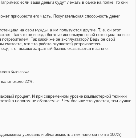
Например: если ваши деньги будут лежать в банке на полке, то они
ожет приобрести его часть. Покупательская способность денег
отенциал на свои нужды, а им пользуются другие. Т. е. он этот
стает. Так что не всегда богатые используют свой потенциал на всю
 потребителем. Так какой же он эксплуататор? Ведь он свой
ы считаете, что эта работа окупается) устраиваетесь.
су, т. е. высоко затратный бизнес оказывается в загоне.
должен быть ниже.
 налог около 22%.
динаковый процент. И при современном уровне компьютерной техники
статей в налогом не облагаемые. Чем больше это удаётся, тем лучше
 одинаковых условиях и облагаемость этим налогом почти 100%).