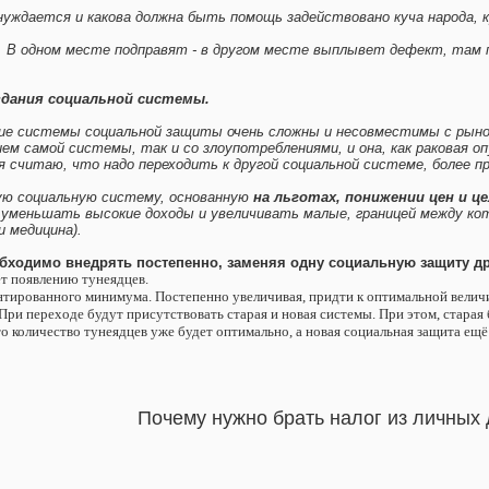
нуждается и какова должна быть помощь задействовано куча народа, 
. В одном месте подправят - в другом месте выплывет дефект, там 
здания социальной системы.
е системы социальной защиты очень сложны и несовместимы с рыно
ием самой системы, так и со злоупотреблениями, и она, как раковая
я считаю, что надо переходить к другой социальной системе, более п
ю социальную систему, основанную
на льготах, понижении цен и ц
уменьшать высокие доходы и увеличивать малые, границей между ко
и медицина).
бходимо внедрять постепенно, заменяя одну социальную защиту д
т появлению тунеядцев.
антированного минимума. Постепенно увеличивая, придти к оптимальной величин
При переходе будут присутствовать старая и новая системы. При этом, старая 
что количество тунеядцев уже будет оптимально, а новая социальная защита ещ
Почему нужно брать налог из личных