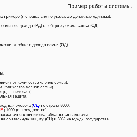
Пример работы системы.
а примере (я специально не указываю денежные единицы).
реального дохода (
РД
) от общего дохода семьи (
ОД
).
омощи от общего дохода семьи (
ОД
).
ы.
ависит от количества членов семьи).
т количества членов семьи).
ощь,
-
- помогает).
альная защита.
ход на человека (
СД
) по стране 5000.
(
М
) 1000 (от государства).
прожиточного минимума, облагаются налогоми.
 на социальную защиту (
СН
) и 30% на нужды государства.