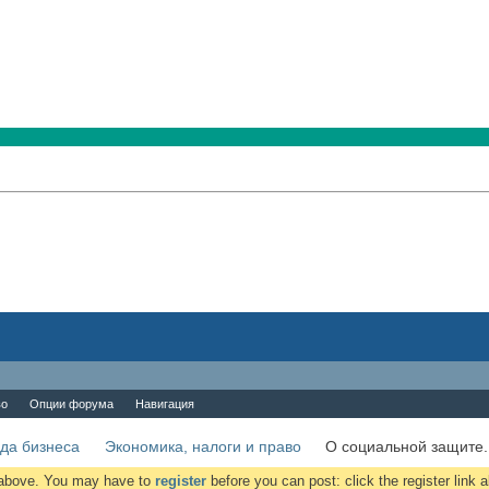
во
Опции форума
Навигация
да бизнеса
Экономика, налоги и право
О социальной защите.
k above. You may have to
register
before you can post: click the register link