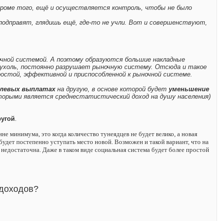
кроме того, ещё и осуществляется контроль, чтобы не было
подправят, глядишь ещё, где-то не учли. Вот и совершенствуют,
чной системой. А поэтому образуются большие накладные
 опухоль, постоянно разрушает рыночную систему. Отсюда и такое
ростой, эффективной и приспособленной к рыночной системе.
елевых выплатах
на другую, в основе которой будет
уменьшение
торыми является среднестатистический доход на душу населения)
ругой
.
е минимума, это когда количество тунеядцев не будет велико, а новая
будет постепенно уступать место новой. Возможен и такой вариант, что на
ё недостаточна. Даже в таком виде социальная система будет более простой
 доходов?