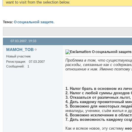
want to visit from the selection below.
Тема:
О социальной защите.
07.03.2007,
19:33
МAMOH_TOB
О социальной защите
Новый участник
Проблема в том, что существующи
Регистрация
07.03.2007
расходы, связанные как с содержан
Сообщений
1
отношение к ним. Именно поэтому 
1. Налог брать в основном из лич
2. Налог с любой суммы доходов 
3. Отказаться от различных льгот
4. Дать каждому прожиточный мин
5. Возможно для некоторых люде
инвалиды, ученики, съём жилья и др
6. Возможно исключение в област
7. Дать возможность каждому соз
Как и всякое новое, эту систему
нео