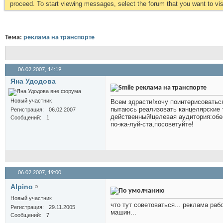
proceed. To start viewing messages, select the forum that you want to visi
Тема:
реклама на транспорте
06.02.2007,
14:19
Яна Удодова
реклама на транспорте
Новый участник
Всем здрасти!хочу поинтерисоватьс
пытаюсь реализовать канцелярские 
Регистрация
06.02.2007
действенный!целевая аудитория:об
Сообщений
1
по-жа-луй-ста,посоветуйте!
06.02.2007,
19:00
Alpino
Новый участник
что тут советоваться... реклама ра
Регистрация
29.11.2005
машин...
Сообщений
7