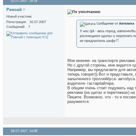
02.07.2007,
18:18
Рамзай
Новый участник
Регистрация
02.07.2007
Сообщение от
Ангелина
Сообщений
7
У нас ЦА - весь город, автомо
размещаем щиты и перетяги по
ее предлагать шефу?!
Мое мнение- на транспорте реклама 
Но с другой стороны, мне видится о
Например, вы предлагаете для автом
теперь говорят
)) Вот и представьте,
запыленного троллейбуса- автобуса.
водителя- гастарбайтера.
В общем очень стоит подумать над 
реклама (на щитах и перетяжках) на
Пишите. Возможно, что - то и посов
разумеется.
06.07.2007,
14:08