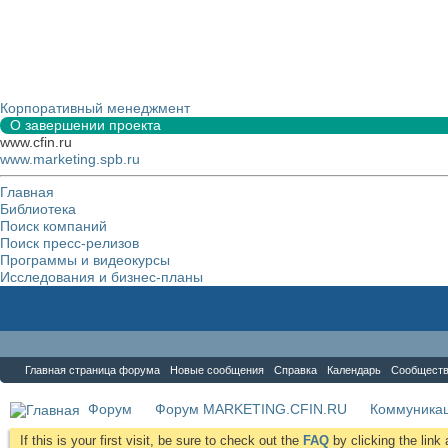
Корпоративный менеджмент
О завершении проекта
www.cfin.ru
www.marketing.spb.ru
Главная
Библиотека
Поиск компаний
Поиск пресс-релизов
Программы и видеокурсы
Исследования и бизнес-планы
Форум
Главная страница форума
Новые сообщения
Справка
Календарь
Сообщест
Форум
Форум MARKETING.CFIN.RU
Коммуника
If this is your first visit, be sure to check out the
FAQ
by clicking the lin