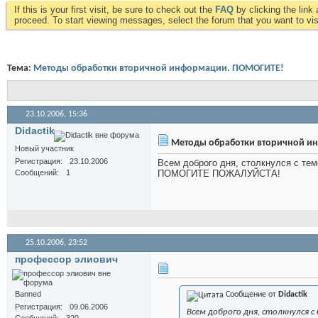
If this is your first visit, be sure to check out the
FAQ
by clicking the lin
proceed. To start viewing messages, select the forum that you want to visi
Тема:
Методы обработки вторичной информации. ПОМОГИТЕ!
23.10.2006,
15:36
Didactik
Методы обработки вторичной и
Новый участник
Регистрация
23.10.2006
Всем доброго дня, столкнулся с тем
Сообщений
1
ПОМОГИТЕ ПОЖАЛУЙСТА!
25.10.2006,
23:52
профессор элиович
Banned
Сообщение от
Didactik
Регистрация
09.06.2006
Всем доброго дня, столкнулся с