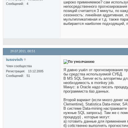
широко применяемое? сам использую 
Сообщений
4
непосредственного прогнозирования
позиций считается 3 минуты, по каж
сезонность: линейная аддитивная, 
мультипликативная и т.д. также пар
выбирается наиболее подходящий, по
29.07.2011,
00:51
iusovich
Член сообщества
Я давно ушёл от прогнозирования пр
Регистрация
13.12.2005
бы средства используемой СУБД.
Сообщений
51
В MS SQL Server есть алгоритмы для
необходимость в monkey job.
Минус: в Oracle надо писать процед
программиста баз данных.
Второй вариант (если много денег н
Clementine), Statistica Data-miner, 
В системе Data-mining настраивает
нужные SQL запросы). Там же с пом
процедур) , которые могут:
а) готовить данные для применения 
б) собственно выполнять прогностич