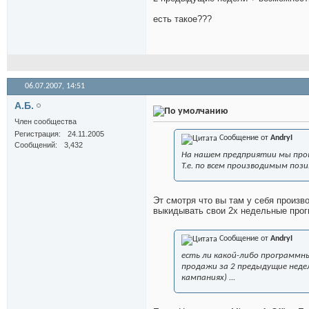
есть такое???
06.07.2007,
14:51
А.Б.
Член сообщества
Регистрация
24.11.2005
Сообщение от
AndryI
Сообщений
3,432
На нашем предприятии мы прог
Т.е. по всем производимым пози
Эт смотря что вы там у себя произв
выкидывать свои 2х недельные прогн
Сообщение от
AndryI
есть ли какой-либо программн
продажи за 2 предыдущие неде
кампаниях) ...