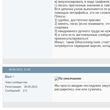
в) визуализировать в виде графиков
г) писать прогнозные значения в та
Вся цепочка узлов выполняется по 
помощью интерфейса, это не сложно
Плюсы:
1) удобно, достаточно красиво
2) менять легко (если понимаете, чт
сноровка
3) ежедневного ручного труда не ну
4) в сети есть англоязычные сообщес
проконсультироваться
Минус: такие DAta-mining tools стоя
потребуется серверная версия, кото
06.06.2013,
11:56
Bsir
Член сообщества
Мы просто вводим последнюю закупк
Регистрация
30.05.2013
расширились они или сузились.
Сообщений
171