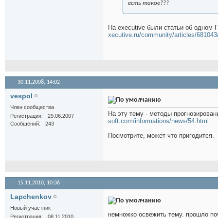
есть такое???
На executive были статьи об одном 
xecutive.ru/community/articles/681043
30.11.2008,
14:02
vespol
Член сообщества
На эту тему - методы прогнозирова
Регистрация
29.06.2007
soft.com/informations/news/54.html
Сообщений
243
Посмотрите, может что пригодится.
15.11.2010,
10:36
Lapchenkov
Новый участник
немножко освежить тему. прошло по
Регистрация
08.11.2010