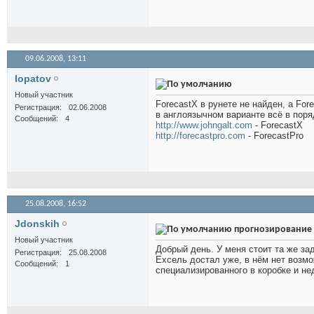
09.06.2008,
13:11
lopatov
Новый участник
ForecastX в рунете не найден, а For
Регистрация
02.06.2008
в англоязычном варианте всё в поря
Сообщений
4
http://www.johngalt.com
- ForecastX
http://forecastpro.com
- ForecastPro
25.08.2008,
16:52
Jdonskih
прогнозирование
Новый участник
Добрый день. У меня стоит та же за
Регистрация
25.08.2008
Ехсель достал уже, в нём нет возмо
Сообщений
1
специализированного в коробке и не