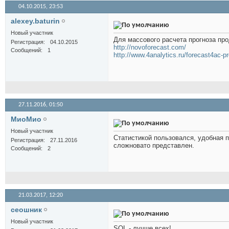
04.10.2015,
23:53
alexey.baturin
Новый участник
Для массового расчета прогноза про
Регистрация
04.10.2015
http://novoforecast.com/
Сообщений
1
http://www.4analytics.ru/forecast4ac-p
27.11.2016,
01:50
МиоМио
Новый участник
Статистикой пользовался, удобная 
Регистрация
27.11.2016
сложновато представлен.
Сообщений
2
21.03.2017,
12:20
сеошник
Новый участник
SQL - лучше всех!