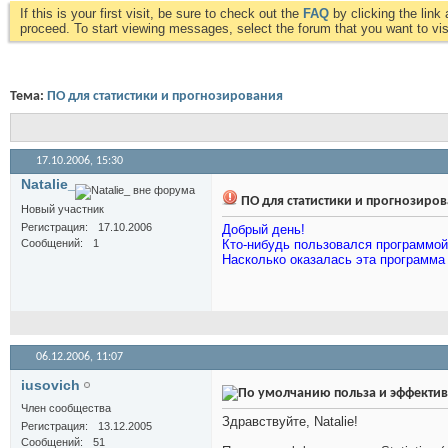
If this is your first visit, be sure to check out the
FAQ
by clicking the lin
proceed. To start viewing messages, select the forum that you want to visi
Тема:
ПО для статистики и прогнозирования
17.10.2006,
15:30
Natalie_
ПО для статистики и прогнозиро
Новый участник
Регистрация
17.10.2006
Добрый день!
Сообщений
1
Кто-нибудь пользовался программой 
Насколько оказалась эта программа
06.12.2006,
11:07
iusovich
польза и эффектив
Член сообщества
Здравствуйте, Natalie!
Регистрация
13.12.2005
Сообщений
51