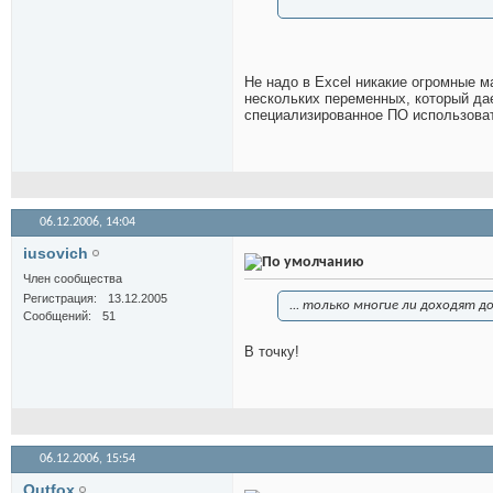
Не надо в Excel никакие огромные 
нескольких переменных, который да
специализированное ПО использовать
06.12.2006,
14:04
iusovich
Член сообщества
Регистрация
13.12.2005
... только многие ли доходят д
Сообщений
51
В точку!
06.12.2006,
15:54
Outfox