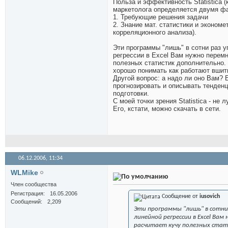
Польза и эффективность Statistica (
маркетолога определяется двумя ф
1. Требующие решения задачи
2. Знание мат. статистики и эконом
корреляционного анализа).
Эти программы "лишь" в сотни раз 
регрессии в Excel Вам нужно перемн
полезных статистик дополнительно. 
хорошо понимать как работают вшит
Другой вопрос: а надо ли оно Вам? 
прогнозировать и описывать тенденци
подготовки.
С моей точки зрения Statistica - н
Его, кстати, можно скачать в сети.
06.12.2006,
11:34
WLMike
Член сообщества
Регистрация
16.05.2006
Сообщение от
iusovich
Сообщений
2,209
Эти программы "лишь" в сотни 
линейной регрессии в Excel Ва
расчитает кучу полезных ста