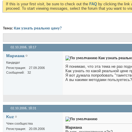
If this is your first visit, be sure to check out the
FAQ
by clicking the lin
proceed. To start viewing messages, select the forum that you want to visi
Тема:
Как узнать реальню цену?
02.10.2006,
18:17
Мариана
Как узнать реальн
Кандидат
Я понимаю, что эта тема не раз подн
Регистрация
27.09.2006
Как узнать по какой реальной цене 
Сообщений
32
Я вот думала попробовать "таинтств
А вы какими методами пользуетесь?
02.10.2006,
18:31
Kuz
Член сообщества
Мариана
Регистрация
20.09.2006
Рынок, есстественно в2в?