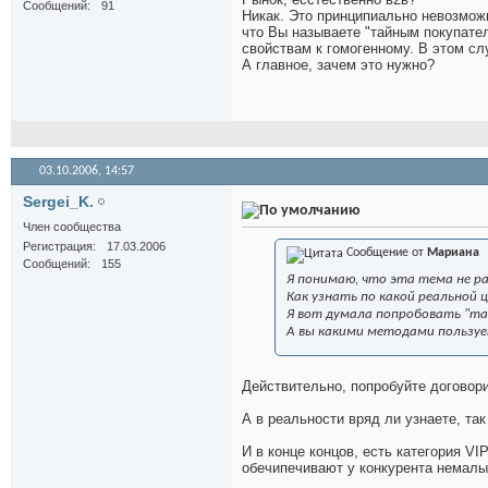
Сообщений
91
Никак. Это принципиально невозможн
что Вы называете "тайным покупате
свойствам к гомогенному. В этом сл
А главное, зачем это нужно?
03.10.2006,
14:57
Sergei_K.
Член сообщества
Регистрация
17.03.2006
Сообщение от
Мариана
Сообщений
155
Я понимаю, что эта тема не ра
Как узнать по какой реальной 
Я вот думала попробовать "т
А вы какими методами пользуе
Действительно, попробуйте договор
А в реальности вряд ли узнаете, так
И в конце концов, есть категория VI
обечипечивают у конкурента немалы