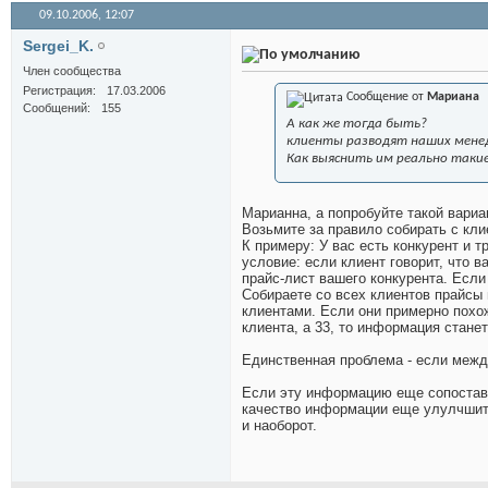
09.10.2006,
12:07
Sergei_K.
Член сообщества
Регистрация
17.03.2006
Сообщение от
Мариана
Сообщений
155
А как же тогда быть?
клиенты разводят наших менедж
Как выяснить им реально такие
Марианна, а попробуйте такой вариа
Возьмите за правило собирать с кли
К примеру: У вас есть конкурент и 
условие: если клиент говорит, что в
прайс-лист вашего конкурента. Если
Собираете со всех клиентов прайсы 
клиентами. Если они примерно похож
клиента, а 33, то информация стане
Единственная проблема - если между
Если эту информацию еще сопостави
качество информации еще улулчшитс
и наоборот.