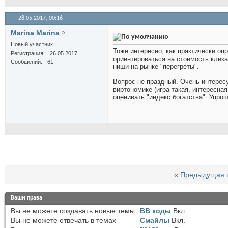
28.05.2017,
00:16
Marina Marina
Новый участник
Тоже интересно, как практически оп
Регистрация
26.05.2017
ориентироваться на стоимость клика
Сообщений
61
ниши на рынке "перегреты".
Вопрос не праздный. Очень интерес
виртономике (игра такая, интересная
оценивать "индекс богатства". Упрощ
«
Предыдущая 
Ваши права
Вы
не можете
создавать новые темы
BB коды
Вкл.
Вы
не можете
отвечать в темах
Смайлы
Вкл.