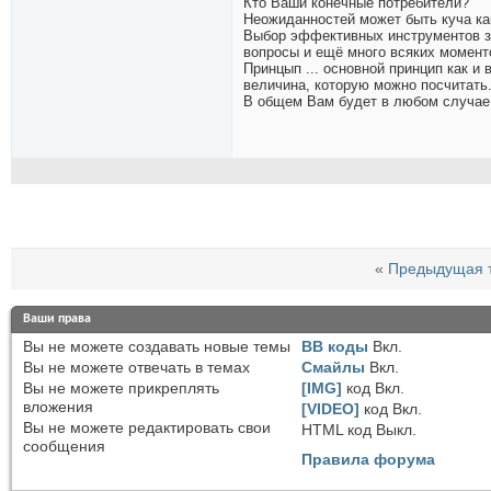
Кто Ваши конечные потребители?
Неожиданностей может быть куча ка
Выбор эффективных инструментов за
вопросы и ещё много всяких момент
Принцып ... основной принцип как и
величина, которую можно посчитать.
В общем Вам будет в любом случае 
«
Предыдущая 
Ваши права
Вы
не можете
создавать новые темы
BB коды
Вкл.
Вы
не можете
отвечать в темах
Смайлы
Вкл.
Вы
не можете
прикреплять
[IMG]
код
Вкл.
вложения
[VIDEO]
код
Вкл.
Вы
не можете
редактировать свои
HTML код
Выкл.
сообщения
Правила форума