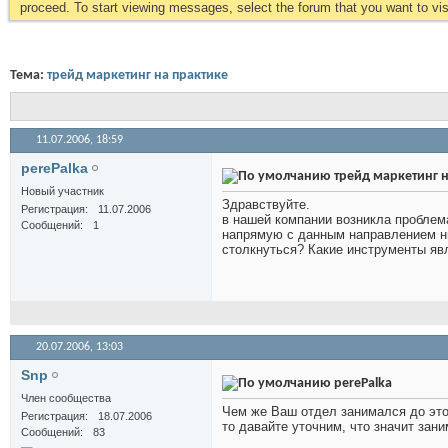
proceed. To start viewing messages, select the forum that you want to visi
Тема:
трейд маркетинг на практике
11.07.2006,
18:59
perePalka
трейд маркетинг н
Новый участник
Здравствуйте.
Регистрация
11.07.2006
в нашей компании возникла проблем
Сообщений
1
напрямую с данным направлением н
столкнуться? Какие инструменты я
20.07.2006,
13:03
Snp
perePalka
Член сообщества
Чем же Ваш отдел занимался до этог
Регистрация
18.07.2006
то давайте уточним, что значит зан
Сообщений
83