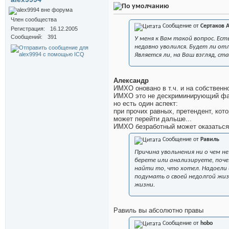
Член сообщества
Сообщение от
Сертаков 
Регистрация
16.12.2005
Сообщений
391
У меня к Вам такой вопрос. Ес
недавно уволился. Будет ли от
Является ли, на Ваш взгляд, 
Александр
ИМХО оновано в т.ч. и на собственн
ИМХО это не дескриминирующий фа
но есть один аспект:
при прочих равных, претендент, кот
может перейти дальше...
ИМХО безработный может оказаться 
Сообщение от
Равиль
Причина увольнения ни о чем н
берете или анализируете, поче
найти то, что хотел. Надоели
подумать о своей недолгой жи
жизни.
Равиль вы абсолютно правы
Сообщение от
hobo