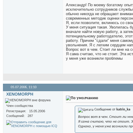
Александр! По моему богатому опыту
исключительно сотрудников службы 
обычно никогда не обращают вниман
современных методик оценки персона
Я, если позволите, вклинюсь со сво
У меня ситуация такая. Уволилась б
вначале найти новую работу, а зате
потенциальному работодателю, этот
работу. Причем "сдали" меня самом
увольнения. Я с легким сердцем нап
Вопрос вот в чем. Стоит ли мне на 
Я сама считаю, что не стоит. Эта и
у меня уже возникли проблемы
05.07.2006,
11:10
XENOMORPH
Член сообщества
Сообщение от
katrin_ka
Регистрация
15.05.2006
Сообщений
287
Вопрос вот в чем. Стоит ли мн
Я сама считаю, что не стоит. 
Однако, у меня уже возникли п