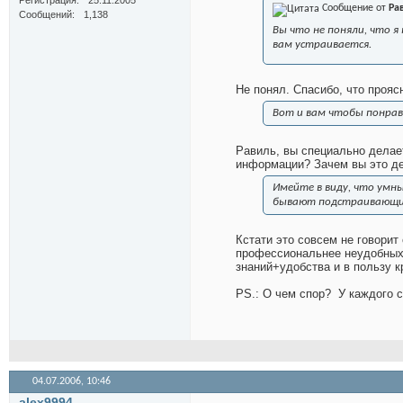
Регистрация
25.11.2005
Сообщение от
Ра
Сообщений
1,138
Вы что не поняли, что я
вам устраивается.
Не понял. Спасибо, что прояс
Вот и вам чтобы понрав
Равиль, вы специально делае
информации? Зачем вы это д
Имейте в виду, что умны
бывают подстраивающи
Кстати это совсем не говорит
профессиональнее неудобных.
знаний+удобства и в пользу к
PS.: О чем спор?
У каждого с
04.07.2006,
10:46
alex9994