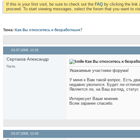
If this is your first visit, be sure to check out the
FAQ
by clicking the lin
proceed. To start viewing messages, select the forum that you want to visi
Тема:
Как Вы относитесь к безработным?
03.07.2006,
11:35
Сертаков Александр
Как Вы относитесь к безраб
Гость
Уважаемые участники форума!
У меня к Вам такой вопрос. Есть дв
недавно уволился. Будет ли отлича
Является ли, на Ваш взгляд, стату
Интересует Ваше мнение.
Всем заранее спасибо.
03.07.2006,
11:43