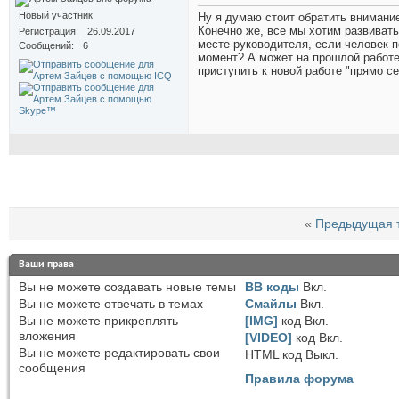
Новый участник
Ну я думаю стоит обратить внимание
Конечно же, все мы хотим развивать
Регистрация
26.09.2017
месте руководителя, если человек п
Сообщений
6
момент? А может на прошлой работе
приступить к новой работе "прямо се
«
Предыдущая 
Ваши права
Вы
не можете
создавать новые темы
BB коды
Вкл.
Вы
не можете
отвечать в темах
Смайлы
Вкл.
Вы
не можете
прикреплять
[IMG]
код
Вкл.
вложения
[VIDEO]
код
Вкл.
Вы
не можете
редактировать свои
HTML код
Выкл.
сообщения
Правила форума