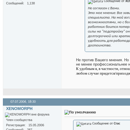
Сообщение от
XE
Сообщений
1,138
Не согласен с Вами.
Это мое мнение: Все за
специалиста. На мой вз
возможностями, но с бо
работник боится потеря
силы на "подстройку" о
долгосрочной или кратк
удобность для работода
достоинства.
Не против Вашего мнения. Но 
не менее профессиональнее 
К удобным я, в частности, отно
любом случае придется/приходитс
07.07.2006,
18:30
XENOMORPH
Член сообщества
Сообщение от
Стас
Регистрация
15.05.2006
Сообщений
287