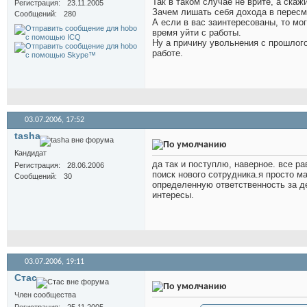
Так в таком случае не врите, а скаж
Регистрация
23.11.2005
Зачем лишать себя дохода в перес
Сообщений
280
А если в вас заинтересованы, то мо
время уйти с работы.
Ну а причину увольнения с прошлого
работе.
03.07.2006,
17:52
tasha
Кандидат
да так и поступлю, наверное. все ра
Регистрация
28.06.2006
поиск нового сотрудника.я просто 
Сообщений
30
определенную ответственность за де
интересы.
03.07.2006,
19:11
Стас
Член сообщества