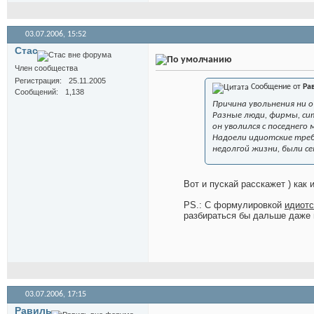
03.07.2006,
15:52
Стас
Член сообщества
Регистрация
25.11.2005
Сообщение от
Ра
Сообщений
1,138
Причина увольнения ни о
Разные люди, фирмы, си
он уволился с поседнего
Надоели идиотские треб
недолгой жизни, были с
Вот и пускай расскажет
) как
PS.: С формулировкой
идиотс
разбираться бы дальше даже 
03.07.2006,
17:15
Равиль