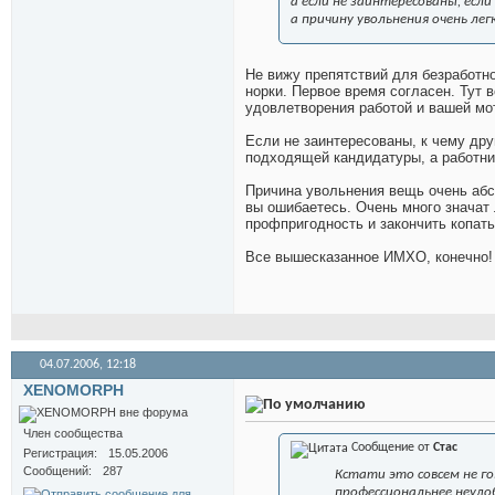
а если не заинтересованы, есл
а причину увольнения очень легк
Не вижу препятствий для безработн
норки. Первое время согласен. Тут 
удовлетворения работой и вашей мо
Если не заинтересованы, к чему др
подходящей кандидатуры, а работни
Причина увольнения вещь очень абс
вы ошибаетесь. Очень много значат
профпригодность и закончить копат
Все вышесказанное ИМХО, конечно!
04.07.2006,
12:18
XENOMORPH
Член сообщества
Сообщение от
Стас
Регистрация
15.05.2006
Сообщений
287
Кстати это совсем не го
профессиональнее неудо