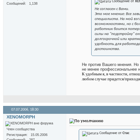
Сообщение от
XE
Сообщений
1,138
Не согласен с Вами.
Это мое мнение: Все за
специалиста. На мой вз
возможностями, но с бо
работник боится потеря
силы на "подстройку" о
долгосрочной или кратк
удобность для работода
достоинства.
Не против Вашего мнения. Но 
не менее профессиональнее 
К удобным я, в частности, отно
любом случае придется/приходитс
07.07.2006,
18:30
XENOMORPH
Член сообщества
Сообщение от
Стас
Регистрация
15.05.2006
Сообщений
287