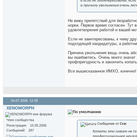
а если не заинтересованы, есл
а причину увольнения очень легк
Не вижу препятствий для безработн
норки. Первое время согласен. Тут 
удовлетворения работой и вашей мо
Если не заинтересованы, к чему др
подходящей кандидатуры, а работни
Причина увольнения вещь очень абс
вы ошибаетесь. Очень много значат
профпригодность и закончить копат
Все вышесказанное ИМХО, конечно!
04.07.2006,
12:18
XENOMORPH
Член сообщества
Сообщение от
Стас
Регистрация
15.05.2006
Сообщений
287
Кстати это совсем не го
профессиональнее неудо