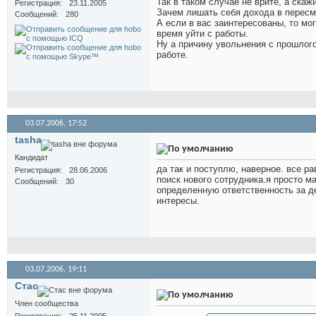
Так в таком случае не врите, а скаж
Регистрация
23.11.2005
Зачем лишать себя дохода в перес
Сообщений
280
А если в вас заинтересованы, то мо
время уйти с работы.
Ну а причину увольнения с прошлого
работе.
03.07.2006,
17:52
tasha
Кандидат
да так и поступлю, наверное. все ра
Регистрация
28.06.2006
поиск нового сотрудника.я просто 
Сообщений
30
определенную ответственность за де
интересы.
03.07.2006,
19:11
Стас
Член сообщества