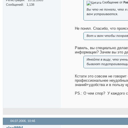
Регистрация
25.11.2005
Сообщение от
Ра
Сообщений
1,138
Вы что не поняли, что я
вам устраивается.
Не понял. Спасибо, что прояс
Вот и вам чтобы понрав
Равиль, вы специально делае
информации? Зачем вы это д
Имейте в виду, что умны
бывают подстраивающи
Кстати это совсем не говорит
профессиональнее неудобных.
знаний+удобства и в пользу к
PS.: О чем спор?
У каждого с
04.07.2006,
10:46
alex9994