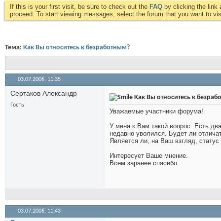
If this is your first visit, be sure to check out the
FAQ
by clicking the lin
proceed. To start viewing messages, select the forum that you want to visi
Тема:
Как Вы относитесь к безработным?
03.07.2006,
11:35
Сертаков Александр
Как Вы относитесь к безраб
Гость
Уважаемые участники форума!
У меня к Вам такой вопрос. Есть дв
недавно уволился. Будет ли отлича
Является ли, на Ваш взгляд, стату
Интересует Ваше мнение.
Всем заранее спасибо.
03.07.2006,
11:43