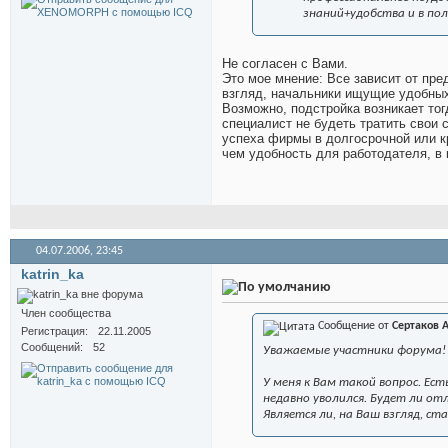
знаний+удобства и в по
Не согласен с Вами.
Это мое мнение: Все зависит от пре
взгляд, начальники ищущие удобны
Возможно, подстройка возникает тог
специалист не будеть тратить свои 
успеха фирмы в долгосрочной или к
чем удобность для работодателя, в 
04.07.2006,
23:45
katrin_ka
Член сообщества
Сообщение от
Сертаков 
Регистрация
22.11.2005
Сообщений
52
Уважаемые участники форума!
У меня к Вам такой вопрос. Ес
недавно уволился. Будет ли от
Является ли, на Ваш взгляд, 