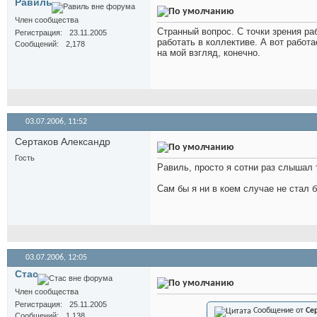
Равиль
Член сообщества
Странный вопрос. С точки зрения ра
Регистрация
23.11.2005
работать в коллективе. А вот работа
Сообщений
2,178
на мой взгляд, конечно.
03.07.2006,
11:52
Сертаков Александр
Гость
Равиль, просто я сотни раз слышал 
Сам бы я ни в коем случае не стал 
03.07.2006,
12:05
Стас
Член сообщества
Регистрация
25.11.2005
Сообщение от
Се
Сообщений
1,138