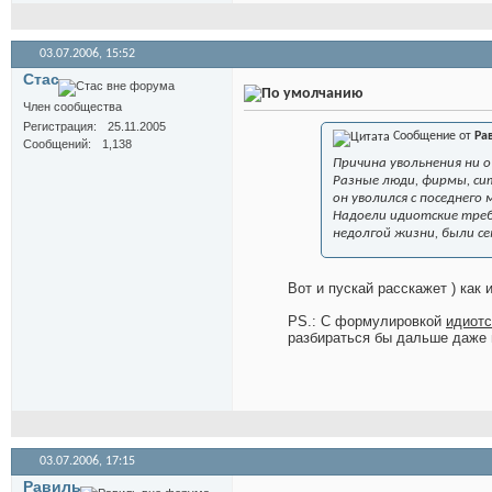
03.07.2006,
15:52
Стас
Член сообщества
Регистрация
25.11.2005
Сообщение от
Ра
Сообщений
1,138
Причина увольнения ни о
Разные люди, фирмы, си
он уволился с поседнего
Надоели идиотские треб
недолгой жизни, были с
Вот и пускай расскажет
) как
PS.: С формулировкой
идиотс
разбираться бы дальше даже 
03.07.2006,
17:15
Равиль