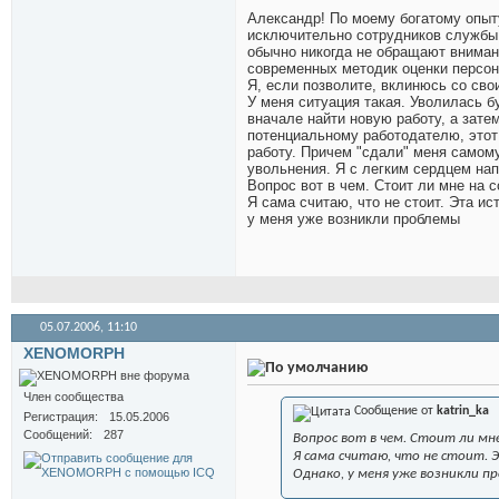
Александр! По моему богатому опыту
исключительно сотрудников службы 
обычно никогда не обращают вниман
современных методик оценки персона
Я, если позволите, вклинюсь со сво
У меня ситуация такая. Уволилась б
вначале найти новую работу, а зате
потенциальному работодателю, этот
работу. Причем "сдали" меня самом
увольнения. Я с легким сердцем нап
Вопрос вот в чем. Стоит ли мне на 
Я сама считаю, что не стоит. Эта и
у меня уже возникли проблемы
05.07.2006,
11:10
XENOMORPH
Член сообщества
Сообщение от
katrin_ka
Регистрация
15.05.2006
Сообщений
287
Вопрос вот в чем. Стоит ли мн
Я сама считаю, что не стоит. 
Однако, у меня уже возникли п