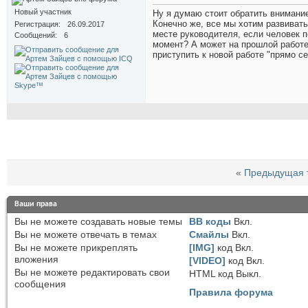
Новый участник
Ну я думаю стоит обратить внимание
Конечно же, все мы хотим развивать
Регистрация
26.09.2017
месте руководителя, если человек п
Сообщений
6
момент? А может на прошлой работе
приступить к новой работе "прямо се
«
Предыдущая 
Ваши права
Вы
не можете
создавать новые темы
BB коды
Вкл.
Вы
не можете
отвечать в темах
Смайлы
Вкл.
Вы
не можете
прикреплять
[IMG]
код
Вкл.
вложения
[VIDEO]
код
Вкл.
Вы
не можете
редактировать свои
HTML код
Выкл.
сообщения
Правила форума