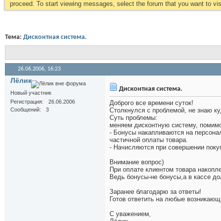
proceed. To start viewing messages, select the forum that you want to visi
Тема:
Дисконтная система.
26.06.2006,
16:23
Лёлик
Дисконтная система.
Новый участник
Регистрация
26.06.2006
Доброго все времени суток!
Сообщений
3
Столкнулся с проблемой, не знаю ку
Суть проблемы:
меняем дисконтную систему, помимо
- Бонусы накапливаются на персона
частичной оплаты товара.
- Начисляются при совершении поку
Внимание вопрос
)
При оплате клиентом товара накопле
Ведь бонусы-не бонусы,а в кассе до
Заранее благодарю за ответы!
Готов ответить на любые возникающ
С уважением,