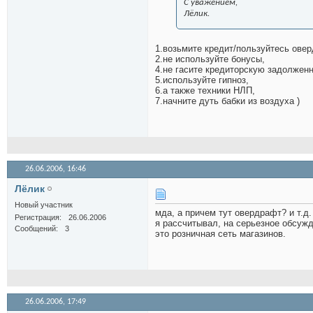
С уважением,
Лёлик.
1.возьмите кредит/пользуйтесь ове
2.не используйте бонусы,
4.не гасите кредиторскую задолженн
5.используйте гипноз,
6.а также техники НЛП,
7.начните дуть бабки из воздуха
)
26.06.2006,
16:46
Лёлик
Новый участник
мда, а причем тут овердрафт? и т.д.
Регистрация
26.06.2006
я рассчитывал, на серьезное обсужде
Сообщений
3
это розничная сеть магазинов.
26.06.2006,
17:49