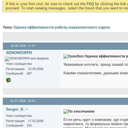
If this is your first visit, be sure to check out the
FAQ
by clicking the lin
proceed. To start viewing messages, select the forum that you want to visi
Тема:
Оценка эффективности работы маркетингового отдела
20.06.2006,
11:19
XENOMORPH
Оценка эффективности р
Член сообщества
Уважаемые коллеги, прошу вашей п
Регистрация
15.05.2006
Какими показателями, данными можн
Сообщений
287
05.07.2006,
10:54
Sergei_K.
Член сообщества
Если речь идет о компании, где отд
Регистрация
17.03.2006
маркетинга, то формально можно при
Сообщений
155