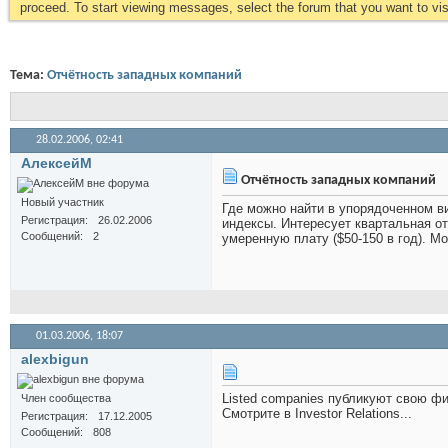
proceed. To start viewing messages, select the forum that you want to visi
Тема:
Отчётность западных компаний
28.02.2006,
02:41
АлексейМ
Отчётность западных компаний
Новый участник
Где можно найти в упорядоченном ви
Регистрация
26.02.2006
индексы. Интересует квартальная от
Сообщений
2
умеренную плату ($50-150 в год). Мо
01.03.2006,
18:07
alexbigun
Listed companies публикуют свою фи
Член сообщества
Смотрите в Investor Relations...
Регистрация
17.12.2005
Сообщений
808