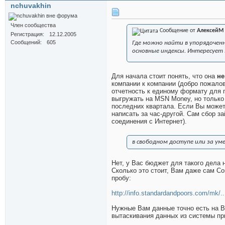
nchuvakhin
Член сообщества
Сообщение от
АлексейМ
Регистрация
12.12.2005
Сообщений
605
Где можно найти в упорядоченно
основные индексы. Интересует 
Для начала стоит понять, что она
не
компании к компании (добро пожало
отчетность к единому формату для 
выгружать на MSN Money, но только 
последних квартала. Если Вы можете
написать за час-другой. Сам сбор з
соединения с Интернет).
в свободном доступе или за уме
Нет, у Вас бюджет для такого дела
Сколько это стоит, Вам даже сам C
пробу:
http://info.standardandpoors.com/m
Нужные Вам данные точно есть на Bl
вытаскивания данных из системы при