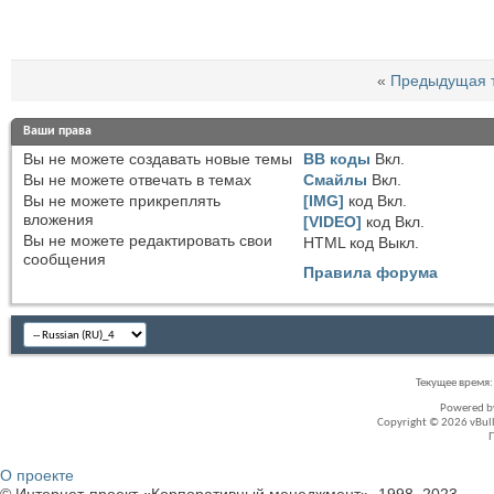
«
Предыдущая 
Ваши права
Вы
не можете
создавать новые темы
BB коды
Вкл.
Вы
не можете
отвечать в темах
Смайлы
Вкл.
Вы
не можете
прикреплять
[IMG]
код
Вкл.
вложения
[VIDEO]
код
Вкл.
Вы
не можете
редактировать свои
HTML код
Выкл.
сообщения
Правила форума
Текущее время
Powered 
Copyright © 2026 vBullet
О проекте