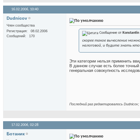
16.02.2006,
10:40
Dudnicov
Член сообщества
Регистрация
08.02.2006
Сообщение от
Konstantin
Сообщений
170
скорее такое вычесление можно
налоговой, и будите знать кто
Эти категории нельзя применить вви
В данном случае есть более точный 
генеральная совокупность исследов
Последний раз редактировалось Dudnicov; 
17.02.2006,
02:28
Ботаник