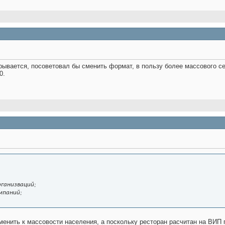
рывается, посоветовал бы сменить формат, в пользу более массового сет
0.
ганизваций;
мпаний;
енить к массовости населения, а поскольку ресторан расчитан на ВИП п