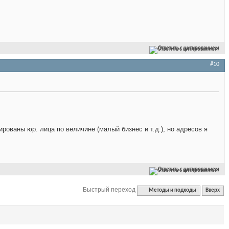
Ответить с цитированием
#10
ированы юр. лица по величине (малый бизнес и т.д.), но адресов я
Ответить с цитированием
Быстрый переход
Методы и подходы
Вверх