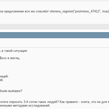
а предложение все же спасибо! vbmenu_register("postmenu_47412", true)
 в такой ситуации:
 $xxx в месяц.
ваций;
ий;
объем выборки?
 хотите опросить 3-4 сотни таких людей? Как правило - элита, это не дл
твенными методами исследований.