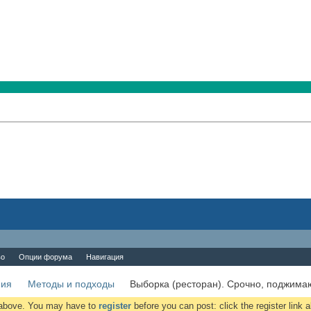
во
Опции форума
Навигация
ния
Методы и подходы
Выборка (ресторан). Срочно, поджимаю
k above. You may have to
register
before you can post: click the register link