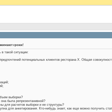
джимают сроки!
 в такой ситуации:
редпочтений потенциальных клиентов ресторана Х. Общая совокупность 3
ваций;
ий;
объем выборки?
бы она была репрезентанивной?
ны для расчетов выборки и ее структуры?
упна для анкетирования. Кто-нибудь знает, как еще можно получить ста