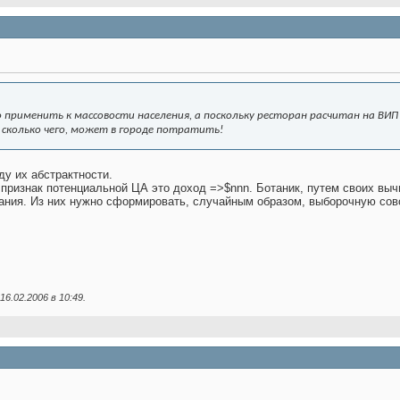
 применить к массовости населения, а поскольку ресторан расчитан на ВИП 
 сколько чего, может в городе потратить!
ду их абстрактности.
признак потенциальной ЦА это доход =>$nnn. Ботаник, путем своих вычи
ания. Из них нужно сформировать, случайным образом, выборочную сово
16.02.2006 в
10:49
.