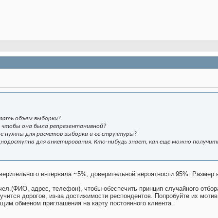
тать объем выборки?
у, чтобы она была репрезентанивной?
ые нужны для расчетов выборки и ее структуры?
нодоступна для анкетирования. Кто-нибудь знает, как еще можно получи
оверительного интервала ~5%, доверительной вероятности 95%. Размер в
чел.(ФИО, адрес, телефон), чтобы обеспечить принцип случайного отбор
учится дорогое, из-за достижимости респондентов. Попробуйте их моти
им обменом приглашения на карту постоянного клиента.