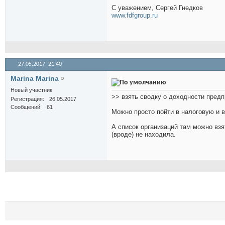
С уважением, Сергей Гнедков
www.fdfgroup.ru
27.05.2017,
21:40
Marina Marina
Новый участник
>> взять сводку о доходности предп
Регистрация
26.05.2017
Сообщений
61
Можно просто пойти в налоговую и в
А список организаций там можно взят
(вроде) не находила.