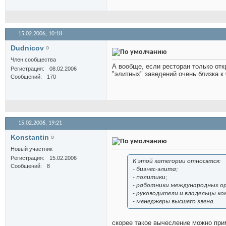
15.02.2006,
10:18
Dudnicov
Член сообщества
А вообще, если ресторан только отк
Регистрация
08.02.2006
"элитных" заведений очень близка к 
Сообщений
170
15.02.2006,
19:21
Konstantin
Новый участник
Регистрация
15.02.2006
К этой категории относятся:
Сообщений
8
- бизнес-элита;
- политики;
- работники международных ор
- руководители и владельцы ко
- менеджеры высшего звена.
скорее такое вычесление можно прим