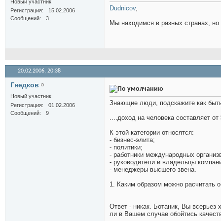
Новый участник
Dudnicov
,
Регистрация
15.02.2006
Сообщений
3
Мы находимся в разных странах, но з
20.02.2006,
20:38
Гнедков
Новый участник
Знающие люди, подскажите как быть
Регистрация
01.02.2006
Сообщений
9
....доход на человека составляет от
К этой категории относятся:
- бизнес-элита;
- политики;
- работники международных организ
- руководители и владельцы компан
- менеджеры высшего звена.
1. Каким образом можно расчитать 
Ответ - никак. Ботаник, Вы всерьез
ли в Вашем случае обойтись качес