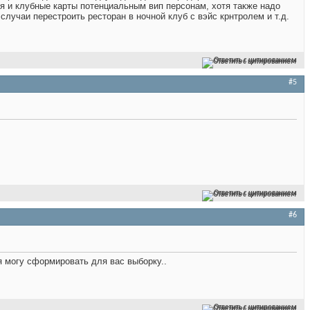
ия и клубные карты потенциальным вип персонам, хотя также надо
лучаи перестроить ресторан в ночной клуб с вэйс крнтролем и т.д.
Ответить с цитированием
#5
Ответить с цитированием
#6
я могу сформировать для вас выборку..
Ответить с цитированием