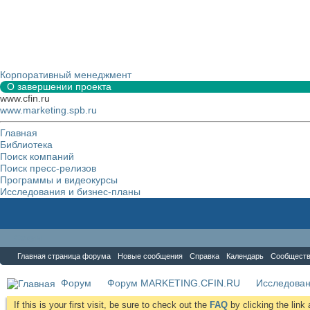
Корпоративный менеджмент
О завершении проекта
www.cfin.ru
www.marketing.spb.ru
Главная
Библиотека
Поиск компаний
Поиск пресс-релизов
Программы и видеокурсы
Исследования и бизнес-планы
Форум
Главная страница форума
Новые сообщения
Справка
Календарь
Сообщест
Форум
Форум MARKETING.CFIN.RU
Исследова
If this is your first visit, be sure to check out the
FAQ
by clicking the lin