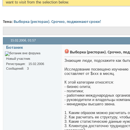
want to visit from the selection below.
Тема:
Выборка (ресторан). Срочно, поджимают сроки!
15.02.2006,
01:57
Ботаник
Выборка (ресторан). Срочно, по
Новый участник
Знающие люди, подскажите как быть
Регистрация
15.02.2006
Сообщений
3
Исследование посвещено изучению п
составляет от $xxx в месяц.
К этой категории относятся:
- бизнес-элита;
- политики;
- работники международных организ
- руководители и владельцы компан
- менеджеры высшего звена.
1. Каким образом можно расчитать 
2. Как расчитать ее структуру, что
3. Какие статистические данные нуж
3. Клиентура достаточно труднодост