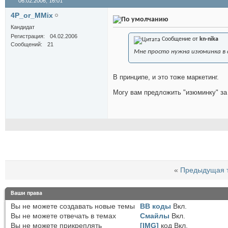
06.02.2006,
16:01
4P_or_MMix
Кандидат
Регистрация
04.02.2006
Сообщение от
kn-nika
Сообщений
21
Мне просто нужна изюминка в
В принципе, и это тоже маркетинг.
Могу вам предложить "изюминку" за 
«
Предыдущая 
Ваши права
Вы
не можете
создавать новые темы
BB коды
Вкл.
Вы
не можете
отвечать в темах
Смайлы
Вкл.
Вы
не можете
прикреплять
[IMG]
код
Вкл.