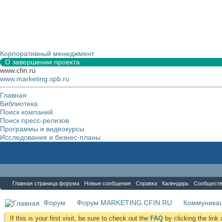
Корпоративный менеджмент
О завершении проекта
www.cfin.ru
www.marketing.spb.ru
Главная
Библиотека
Поиск компаний
Поиск пресс-релизов
Программы и видеокурсы
Исследования и бизнес-планы
Форум
Главная страница форума
Новые сообщения
Справка
Календарь
Сообщест
Форум
Форум MARKETING.CFIN.RU
Коммуника
If this is your first visit, be sure to check out the
FAQ
by clicking the lin