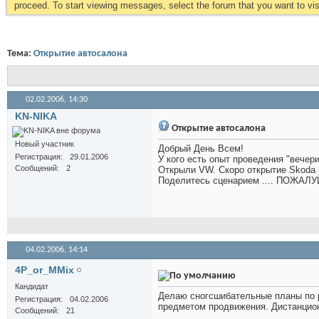
proceed. To start viewing messages, select the forum that you want to visi
Тема:
Открытие автосалона
02.02.2006,
14:30
KN-NIKA
Открытие автосалона
Новый участник
Добрый День Всем!
Регистрация
29.01.2006
У кого есть опыт проведения "вечер
Сообщений
2
Открыли VW. Скоро открытие Skoda и
Поделитесь сценарием .... ПОЖАЛ
04.02.2006,
14:14
4P_or_MMix
Кандидат
Делаю сногсшибательные планы по р
Регистрация
04.02.2006
предметом продвижения. Дистанцион
Сообщений
21