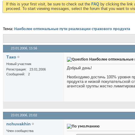
If this is your first visit, be sure to check out the
FAQ
by clicking the lin
proceed. To start viewing messages, select the forum that you want to visi
Тема:
Наиболее оптимальные пути реализации страхового продукта
23.01.2006,
15:56
Тако
Наиболее оптимальные п
Новый участник
Добрый день!
Регистрация
23.01.2006
Сообщений
2
Необходимо достичь 100% уровня пр
продукта и низкой покупательской с
агентской группы жестко лимитирова
23.01.2006,
21:02
nchuvakhin
Член сообщества