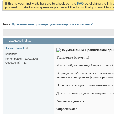
If this is your first visit, be sure to check out the
FAQ
by clicking the lin
proceed. To start viewing messages, select the forum that you want to visi
Тема:
Практические примеры для молодых и неопытных!
20.01.2006,
18:11
Тимофей Г.
Практические при
Кандидат
Уважаемые форумчне!
Регистрация
11.01.2006
Сообщений
13
Я молодой, начинающий маркетолог. Оп
В процессе работы появляются новые з
вычитываю на данном форму в разделе
Но, появилась идея помочь многим мол
Давайте в этом разделе выкладывать пр
Анализ продаж.
xls
Опросник.
doc