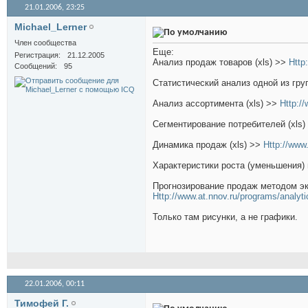
21.01.2006,
23:25
Michael_Lerner
Член сообщества
Еще:
Регистрация
21.12.2005
Анализ продаж товаров (xls) >>
Http
Сообщений
95
Статистический анализ одной из груп
Анализ ассортимента (xls) >>
Http://
Сегментирование потребителей (xls
Динамика продаж (xls) >>
Http://www.
Характеристики роста (уменьшения) 
Прогнозирование продаж методом эк
Http://www.at.nnov.ru/programs/analyti
Только там рисунки, а не графики.
22.01.2006,
00:11
Тимофей Г.