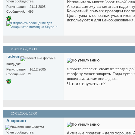
Член сообщества
Исполнитель может "ооот такой" отк
А когда самому заниматься надо - ту
Регистрация
21.11.2005
Конкретный пример: проводим иссле
Сообщений
498
Цель: узнать основных участников р
используются для ценообразования,
25.01.2006,
20:11
radvert
Кандидат
а просто спросить своих же продавцов "
Регистрация
16.12.2005
телефону может говорить. Тогда тута и
Сообщений
21
пошел в магаз там все видно...
Что их изучать то?
26.01.2006,
12:00
Анархист
Член сообщества
Активные продажи - дело хорошее. А