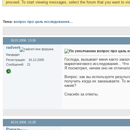
proceed. To start viewing messages, select the forum that you want to visi
Тема:
вопрос про цель исследования...
16.01.2006,
13:26
radvert
вопрос про цель и
Кандидат
Господа, вызывает меня както заказ
Регистрация
16.12.2005
маркетингового исследования... Что
Сообщений
21
Я посмотрел, ничем оно не отличало
Вопрос: как вы используете результ
получить когда их заказываете. То 
какие?
Спасибо за ответы.
16.01.2006,
15:28
Равиль