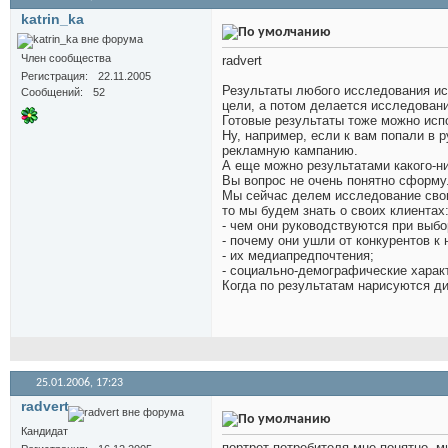
katrin_ka
Член сообщества
radvert
Регистрация
22.11.2005
Результаты любого исследования исп
Сообщений
52
цели, а потом делается исследовани
Готовые результаты тоже можно исп
Ну, например, если к вам попали в 
рекламную кампанию.
А еще можно результатами какого-н
Вы вопрос не очень понятно сформу
Мы сейчас делем исследование свои
то мы будем знать о своих клиентах
- чем они руководствуются при выбор
- почему они ушли от конкурентов к 
- их медиапредпочтения;
- социально-демографические характ
Когда по результатам нарисуются ди
25.01.2006,
17:23
radvert
Кандидат
портрет потребителя мне понятно, м