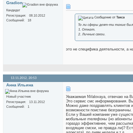
Gradion
Кандидат
Регистрация
08.10.2012
Сообщение от
Такса
Сообщений
18
То ли сферы деят-ти такие был
1. Откат.
2. Личные связи.
это не специфика деятельности, а н
13.11.2012,
20:53
Анна Ильина
Уважаемая NValovaya, отвечаю на В
Новый участник
Это сервис смс информирования. Вы
Регистрация
13.11.2012
Можно даже поздравлять клиентов и
Сообщений
1
возможности поистине безграничны.
Если у Вашей компании уже существ
мобильные телефоны
(но абоненты
гораздо эффективнее, чем рассылка 
входящие смски, не правда ли)? Ес
адресата), по дням недели и т.д.