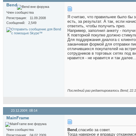
Bend
Член сообщества
Я считаю, что правильнее было бы 
Регистрация
11.09.2008
есть, за результат. А так, если нач
Сообщений
2,549
ответить, чтобы получить приз.
Например, заполнил анкету - получи
К повторной покупке должно стимули
Для поддержания диалога с клиенто
заканчивая формой для отправки пи
отличившихся покупателей на встре
сотрудников в торговых сетях под 
нравится - не нравится и так далее..
Последний раз редактировалось Bend; 22.1
23.12.2009,
08:14
MainFrame
Bend
,спасибо за совет.
Член сообщества
Тогда наверное и вправду откажемся
Регистрация
04.02.2009