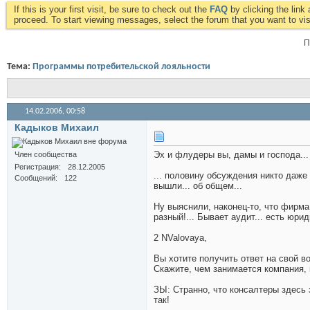
If this is your first visit, be sure to check out the
FAQ
by clicking the lin
proceed. To start viewing messages, select the forum that you want to visi
П
Тема:
Программы потребительской лояльности
14.02.2006,
00:58
Кадыков Михаил
Эх и флудеры вы, дамы и господа..
Член сообщества
Регистрация
28.12.2005
... половину обсуждения никто даже 
Сообщений
122
вышли... об общем...
Ну выяснили, наконец-то, что фирма 
разный!... Бывает аудит... есть юрид
2 NValovaya,
Вы хотите получить ответ на свой во
Скажите, чем занимается компания, к
ЗЫ: Странно, что консалтеры здесь 
так!