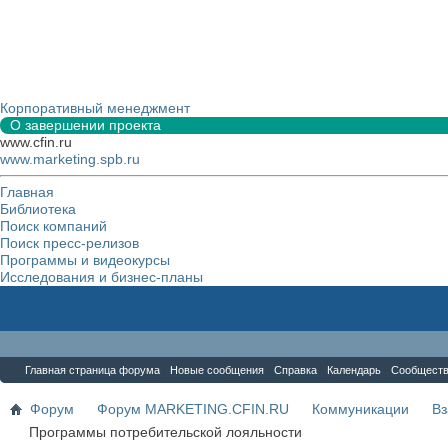
Корпоративный менеджмент
О завершении проекта
www.cfin.ru
www.marketing.spb.ru
Главная
Библиотека
Поиск компаний
Поиск пресс-релизов
Программы и видеокурсы
Исследования и бизнес-планы
Форум
Главная страница форума
Новые сообщения
Справка
Календарь
Сообщест
Форум
Форум MARKETING.CFIN.RU
Коммуникации
Вз
Программы потребительской лояльности