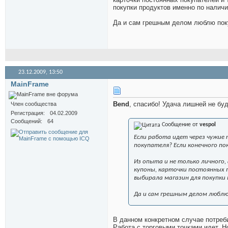
покупки продуктов именно по наличи
Да и сам грешным делом люблю пок
23.12.2009,
13:50
MainFrame
Bend
, спасибо! Удача лишней не буд
Член сообщества
Регистрация
04.02.2009
Сообщений
64
Сообщение от
vespol
Если работа идет через чужие 
покупателя? Если конечного по
Из опыта и не только личного, 
купоны, карточки постоянных п
выбирала магазин для покупки 
Да и сам грешным делом люблю
В данном конкретном случае потреб
Работа с торговыми точками идет. Н