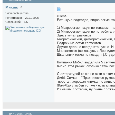
06.12.2005,
18:40
Михаил
Член сообщества
elllena
Регистрация
22.11.2005
Есть куча подходов, видов сегмента
Сообщений
137
1) Макросегментация по товарам - н
2) Микросегментация по потребител
Здесь куча признаков
географический, демографический, 
Подробные сетки сегментов
Другое дело не всегда это нужно. 
Мне кажется (соглашусь с Леонидом)
Школьники (если не посадят
),Студе
Компания Мобил выделила 5 сегменто
пилил этот рынок, сколько сеток по
С литературой то же не ахти в этом 
Дибб, Симкин - "Практическое руков
-простая, хорошая книжка, но лишь
Жан-Жак Ламбен тот же - есть глава
Из наших Костерин, ну очень сложен 
06.12.2005,
22:06