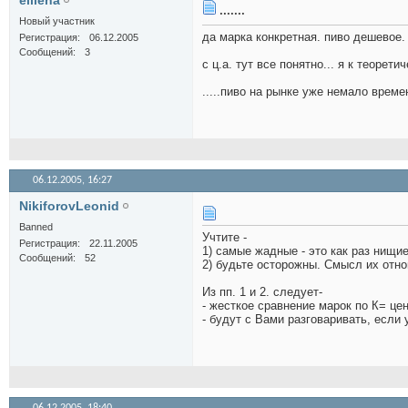
elllena
.......
Новый участник
да марка конкретная. пиво дешевое.
Регистрация
06.12.2005
Сообщений
3
с ц.а. тут все понятно... я к теорет
.....пиво на рынке уже немало време
06.12.2005,
16:27
NikiforovLeonid
Banned
Учтите -
Регистрация
22.11.2005
1) самые жадные - это как раз нищи
Сообщений
52
2) будьте осторожны. Смысл их отно
Из пп. 1 и 2. следует-
- жесткое сравнение марок по К= цен
- будут с Вами разговаривать, если у