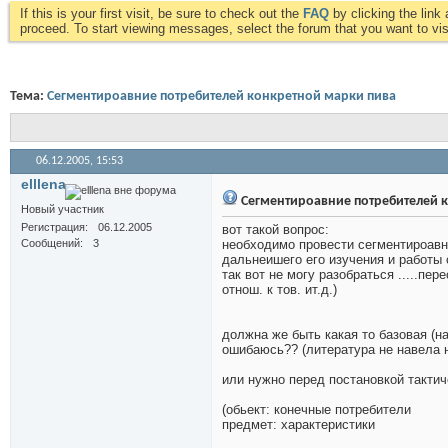
If this is your first visit, be sure to check out the
FAQ
by clicking the lin
proceed. To start viewing messages, select the forum that you want to visi
Тема:
Сегментироавние потребителей конкретной марки пива
06.12.2005,
15:53
elllena
Сегментироавние потребителей 
Новый участник
Регистрация
06.12.2005
вот такой вопрос:
Сообщений
3
необходимо провести сегментироавни
дальнеишего его изучения и работы 
так вот не могу разобраться .....пер
отнош. к тов. ит.д.)
должна же быть какая то базовая (на
ошибаюсь?? (литература не навела н
или нужно перед постановкой тактич
(обьект: конечные потребители
предмет: характеристики