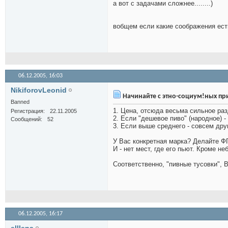
а вот с задачами сложнее........)
вобщем если какие соображения есть.
06.12.2005,
16:03
NikiforovLeonid
Начинайте с этно-социум!ных пр
Banned
1. Цена, отсюда весьма сильное ра
Регистрация
22.11.2005
2. Если "дешевое пиво" (народное) -
Сообщений
52
3. Если выше среднего - совсем дру
У Вас конкретная марка? Делайте ФГ
И - нет мест, где его пьют. Кроме не
Соответственно, "пивные тусовки", В
06.12.2005,
16:17