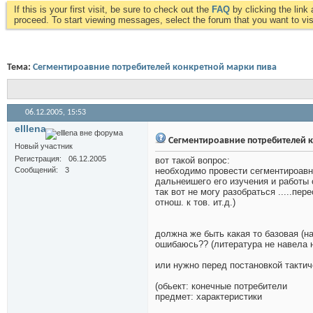
If this is your first visit, be sure to check out the
FAQ
by clicking the lin
proceed. To start viewing messages, select the forum that you want to visi
Тема:
Сегментироавние потребителей конкретной марки пива
06.12.2005,
15:53
elllena
Сегментироавние потребителей 
Новый участник
Регистрация
06.12.2005
вот такой вопрос:
Сообщений
3
необходимо провести сегментироавни
дальнеишего его изучения и работы 
так вот не могу разобраться .....пер
отнош. к тов. ит.д.)
должна же быть какая то базовая (на
ошибаюсь?? (литература не навела н
или нужно перед постановкой тактич
(обьект: конечные потребители
предмет: характеристики