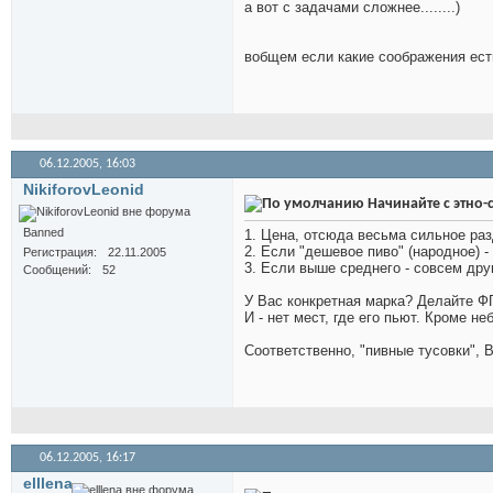
а вот с задачами сложнее........)
вобщем если какие соображения есть.
06.12.2005,
16:03
NikiforovLeonid
Начинайте с этно
Banned
1. Цена, отсюда весьма сильное ра
2. Если "дешевое пиво" (народное) -
Регистрация
22.11.2005
3. Если выше среднего - совсем дру
Сообщений
52
У Вас конкретная марка? Делайте ФГ
И - нет мест, где его пьют. Кроме не
Соответственно, "пивные тусовки", В
06.12.2005,
16:17
elllena