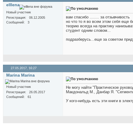
elllena
Новый участник
вам спасибо ........ за отзывчивость
Регистрация
06.12.2005
но что то я во всем этом себя еще 
Сообщений
3
теорию всегда на практику нанизыва
студент одним словом...
подразберусь...еще за советом приду.
27.05.2017,
16:27
Marina Marina
Новый участник
Не могу найти "Практическое руково
Макдональд М., Данбар Я. "Сегменти
Регистрация
26.05.2017
Сообщений
61
У кого-нибудь есть эти книги в эле