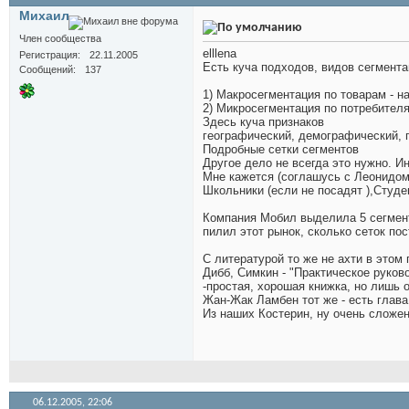
Михаил
Член сообщества
elllena
Регистрация
22.11.2005
Есть куча подходов, видов сегмента
Сообщений
137
1) Макросегментация по товарам - н
2) Микросегментация по потребител
Здесь куча признаков
географический, демографический, 
Подробные сетки сегментов
Другое дело не всегда это нужно. 
Мне кажется (соглашусь с Леонидом)
Школьники (если не посадят
),Студе
Компания Мобил выделила 5 сегменто
пилил этот рынок, сколько сеток по
С литературой то же не ахти в этом 
Дибб, Симкин - "Практическое руков
-простая, хорошая книжка, но лишь
Жан-Жак Ламбен тот же - есть глава
Из наших Костерин, ну очень сложен 
06.12.2005,
22:06