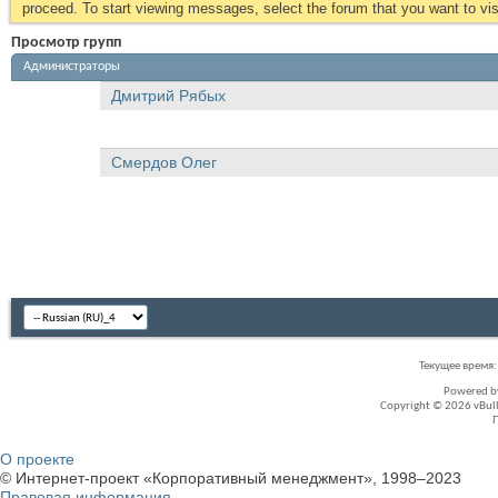
proceed. To start viewing messages, select the forum that you want to visi
Просмотр групп
Администраторы
Дмитрий Рябых
Смердов Олег
Текущее время
Powered 
Copyright © 2026 vBullet
О проекте
© Интернет-проект «Корпоративный менеджмент», 1998–2023
Правовая информация