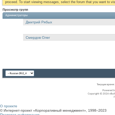
proceed. To start viewing messages, select the forum that you want to visi
Просмотр групп
Администраторы
Дмитрий Рябых
Смердов Олег
Текущее время
Powered 
Copyright © 2026 vBullet
О проекте
© Интернет-проект «Корпоративный менеджмент», 1998–2023
Правовая информация