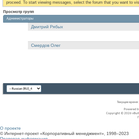
proceed. To start viewing messages, select the forum that you want to visi
Просмотр групп
Администраторы
Дмитрий Рябых
Смердов Олег
Текущее время
Powered 
Copyright © 2026 vBullet
О проекте
© Интернет-проект «Корпоративный менеджмент», 1998–2023
Правовая информация