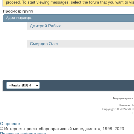
proceed. To start viewing messages, select the forum that you want to visi
Просмотр групп
Администраторы
Дмитрий Рябых
Смердов Олег
Текущее время
Powered 
Copyright © 2026 vBullet
О проекте
© Интернет-проект «Корпоративный менеджмент», 1998–2023
Правовая информация