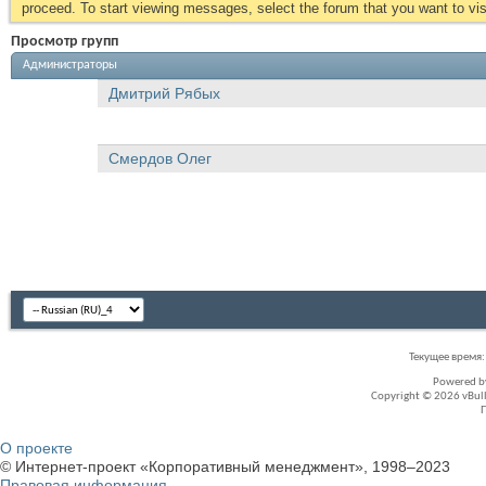
proceed. To start viewing messages, select the forum that you want to visi
Просмотр групп
Администраторы
Дмитрий Рябых
Смердов Олег
Текущее время
Powered 
Copyright © 2026 vBullet
О проекте
© Интернет-проект «Корпоративный менеджмент», 1998–2023
Правовая информация