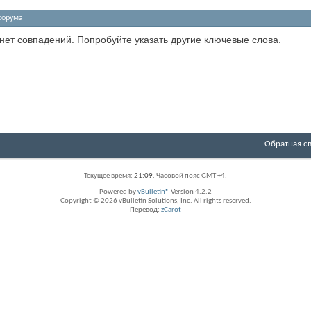
форума
 нет совпадений. Попробуйте указать другие ключевые слова.
Обратная с
Текущее время:
21:09
. Часовой пояс GMT +4.
Powered by
vBulletin®
Version 4.2.2
Copyright © 2026 vBulletin Solutions, Inc. All rights reserved.
Перевод:
zCarot