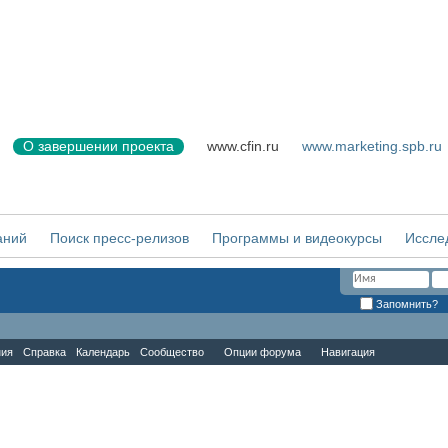
О завершении проекта
www.cfin.ru
www.marketing.spb.ru
аний
Поиск пресс-релизов
Программы и видеокурсы
Иссле
Запомнить?
ния
Справка
Календарь
Сообщество
Опции форума
Навигация