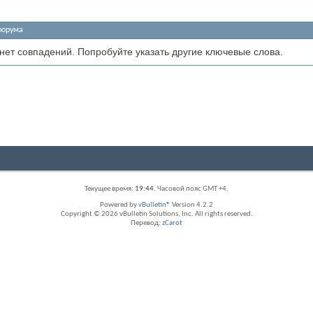
форума
 нет совпадений. Попробуйте указать другие ключевые слова.
Текущее время:
19:44
. Часовой пояс GMT +4.
Powered by
vBulletin®
Version 4.2.2
Copyright © 2026 vBulletin Solutions, Inc. All rights reserved.
Перевод:
zCarot