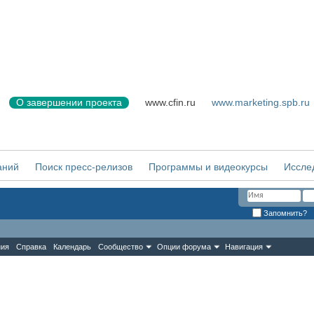
О завершении проекта
www.cfin.ru
www.marketing.spb.ru
аний
Поиск пресс-релизов
Программы и видеокурсы
Иссле
Запомнить?
ния
Справка
Календарь
Сообщество
Опции форума
Навигация