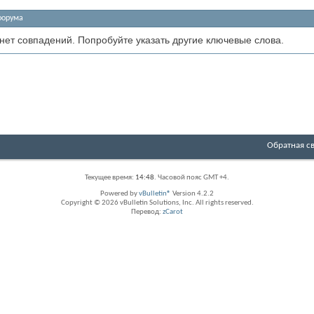
форума
 нет совпадений. Попробуйте указать другие ключевые слова.
Обратная с
Текущее время:
14:48
. Часовой пояс GMT +4.
Powered by
vBulletin®
Version 4.2.2
Copyright © 2026 vBulletin Solutions, Inc. All rights reserved.
Перевод:
zCarot