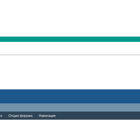
во
Опции форума
Навигация