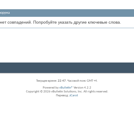
форума
 нет совпадений. Попробуйте указать другие ключевые слова.
Текущее время:
22:47
. Часовой пояс GMT +4.
Powered by
vBulletin®
Version 4.2.2
Copyright © 2026 vBulletin Solutions, Inc. All rights reserved.
Перевод:
zCarot