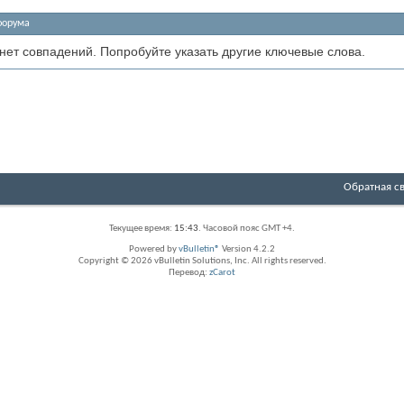
форума
 нет совпадений. Попробуйте указать другие ключевые слова.
Обратная с
Текущее время:
15:43
. Часовой пояс GMT +4.
Powered by
vBulletin®
Version 4.2.2
Copyright © 2026 vBulletin Solutions, Inc. All rights reserved.
Перевод:
zCarot