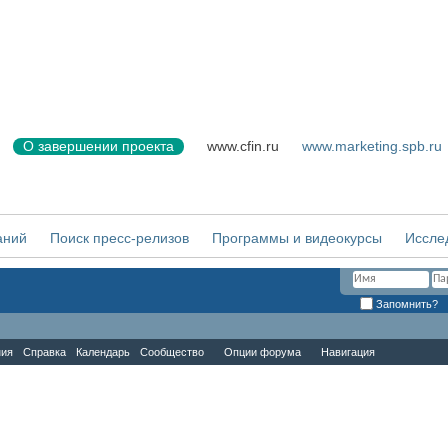
О завершении проекта
www.cfin.ru
www.marketing.spb.ru
аний
Поиск пресс-релизов
Программы и видеокурсы
Иссле
Запомнить?
ния
Справка
Календарь
Сообщество
Опции форума
Навигация