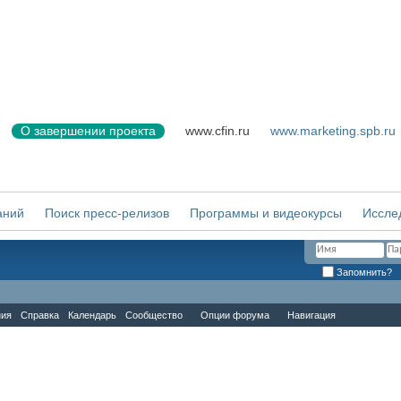
О завершении проекта
www.cfin.ru
www.marketing.spb.ru
аний
Поиск пресс-релизов
Программы и видеокурсы
Иссле
Запомнить?
ния
Справка
Календарь
Сообщество
Опции форума
Навигация