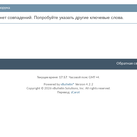
форума
 нет совпадений. Попробуйте указать другие ключевые слова.
Обратная с
Текущее время:
17:57
. Часовой пояс GMT +4.
Powered by
vBulletin®
Version 4.2.2
Copyright © 2026 vBulletin Solutions, Inc. All rights reserved.
Перевод:
zCarot