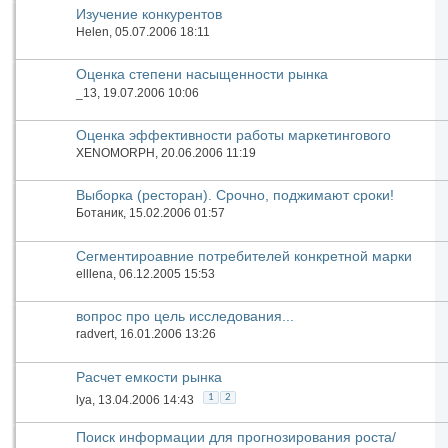
Изучение конкурентов
Helen
, 05.07.2006 18:11
Оценка степени насыщенности рынка
_13
, 19.07.2006 10:06
Оценка эффективности работы маркетингового
отдела
XENOMORPH
, 20.06.2006 11:19
Выборка (ресторан). Срочно, поджимают сроки!
Ботаник
, 15.02.2006 01:57
Сегментироавние потребителей конкретной марки
пива
elllena
, 06.12.2005 15:53
вопрос про цель исследования...
radvert
, 16.01.2006 13:26
Расчет емкости рынка
1
2
lya
, 13.04.2006 14:43
Поиск информации для прогнозирования роста/