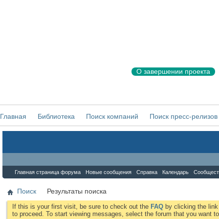
О завершении проекта
Главная
Библиотека
Поиск компаний
Поиск пресс-релизов
Форум
Главная страница форума
Новые сообщения
Справка
Календарь
Сообщест
Поиск
Результаты поиска
If this is your first visit, be sure to check out the
FAQ
by clicking the li
to proceed. To start viewing messages, select the forum that you want to 