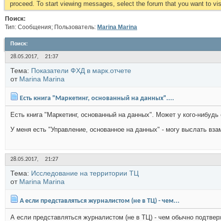
proceed. To start viewing messages, select the forum that you want to visi
Поиск:
Тип: Сообщения; Пользователь:
Marina Marina
Поиск
:
28.05.2017,
21:37
Тема:
Показатели ФХД в марк.отчете
от
Marina Marina
Есть книга "Маркетинг, основанный на данных"....
Есть книга "Маркетинг, основанный на данных". Может у кого-нибудь 
У меня есть "Управление, основанное на данных" - могу выслать взам
28.05.2017,
21:27
Тема:
Исследование на территории ТЦ
от
Marina Marina
А если представляться журналистом (не в ТЦ) - чем...
А если представляться журналистом (не в ТЦ) - чем обычно подтвер