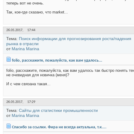
теперь вот не очень.
Так, кое-где сказано, что market...
26.05.2017,
17:44
Тема:
Поиск информации для прогнозирования роста/падения
рынка в отрасли
от
Marina Marina
folio, расскажите, пожалуйста, как вам удалось...
folio, расскажите, пожалуйста, как вам удалось так быстро понять 
не очевидная для новичка (меня)?
И с чем связана такая...
26.05.2017,
17:29
Тема:
Сайты для статистики промышленности
от
Marina Marina
Спасибо за ссылки. Фира не всегда актуальна, т.к....