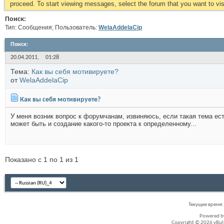
proceed. To start viewing messages, select the forum that you want to visi
Поиск:
Тип: Сообщения; Пользователь:
WelaAddelaCip
Поиск
:
20.04.2011,
01:28
Тема:
Как вы себя мотивируете?
от
WelaAddelaCip
Как вы себя мотивируете?
У меня возник вопрос к форумчанам, извиняюсь, если такая тема ест
может быть и создание какого-то проекта к определенному...
Показано с 1 по 1 из 1
Текущее время
Powered 
Copyright © 2026 vBullet