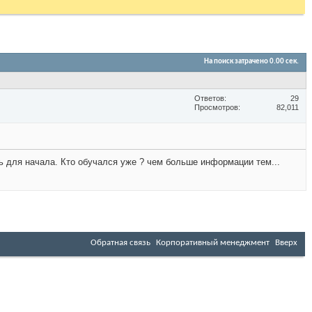
На поиск затрачено
0.00
сек.
Ответов
29
Просмотров
82,011
ь для начала. Кто обучался уже ? чем больше информации тем...
Обратная связь
Корпоративный менеджмент
Вверх