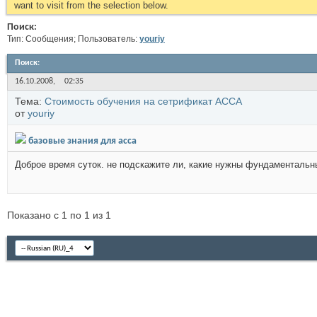
want to visit from the selection below.
Поиск:
Тип: Сообщения; Пользователь:
youriy
Поиск
:
16.10.2008,
02:35
Тема:
Стоимость обучения на сетрификат АССА
от
youriy
базовые знания для acca
Доброе время суток. не подскажите ли, какие нужны фундаментальн
Показано с 1 по 1 из 1