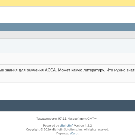
ые знания для обучения АССА. Может какую литературу. Что нужно знат
Текущее время:
07:12
. Часовой пояс GMT +4.
Powered by
vBulletin®
Version 4.2.2
Copyright © 2026 vBulletin Solutions, Inc. All rights reserved.
Перевод:
zCarot