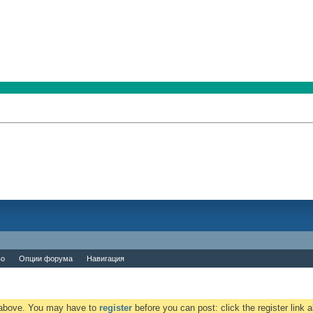
во
Опции форума
Навигация
k above. You may have to
register
before you can post: click the register link