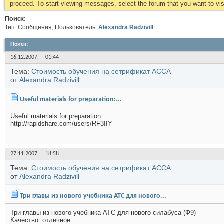
proceed. To start viewing messages, select the forum that you want to visi
Поиск:
Тип: Сообщения; Пользователь:
Alexandra Radzivill
Поиск
:
16.12.2007,
01:44
Тема:
Стоимость обучения на сетрификат АССА
от
Alexandra Radzivill
Useful materials for preparation:...
Useful materials for preparation:
http://rapidshare.com/users/RF3IIY
27.11.2007,
18:58
Тема:
Стоимость обучения на сетрификат АССА
от
Alexandra Radzivill
Три главы из нового учебника АТС для нового...
Три главы из нового учебника АТС для нового силабуса (Ф9)
Качество: отличное