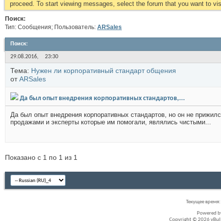
proceed. To start viewing messages, select the forum that you want to visi
Поиск:
Тип: Сообщения; Пользователь:
ARSales
Поиск
:
29.08.2016,
23:30
Тема:
Нужен ли корпоративный стандарт общения
от
ARSales
Да был опыт внедрения корпоративных стандартов,...
Да был опыт внедрения корпоративных стандартов, но он не прижился
продажами и эксперты которые им помогали, являлись чистыми...
Показано с 1 по 1 из 1
Текущее время
Powered 
Copyright © 2026 vBullet