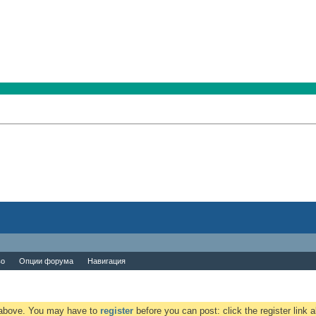
во
Опции форума
Навигация
k above. You may have to
register
before you can post: click the register link