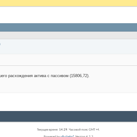
)
его расхождения актива с пассивом (15806,72).
Текущее время:
14:29
. Часовой пояс GMT +4.
Powered by
vBulletin®
Version 4.2.2