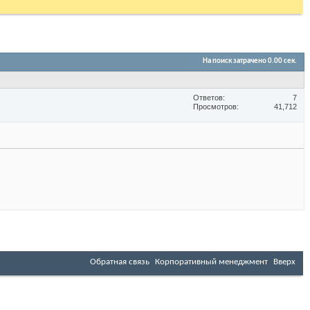
На поиск затрачено
0.00
сек.
Ответов
7
Просмотров
41,712
Обратная связь
Корпоративный менеджмент
Вверх