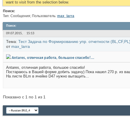
want to visit from the selection below.
Поиск:
Тип: Сообщения; Пользователь:
max_larra
Поиск
:
09.07.2015,
15:13
Тема:
Тест Задача по Формированию упр. отчетности (BL,CF,PL
от
max_larra
Antares, отличная работа, большое спасибо!...
Antares, отличная работа, большое спасибо!
Постараюсь в Вашей форме добить задачу) Пока нашел 270 р. из ваш
На листе BLm в ячейке D47 нужно вытащить...
Показано с 1 по 1 из 1