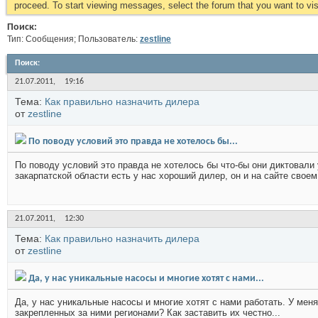
proceed. To start viewing messages, select the forum that you want to visi
Поиск:
Тип: Сообщения; Пользователь:
zestline
Поиск
:
21.07.2011,
19:16
Тема:
Как правильно назначить дилера
от
zestline
По поводу условий это правда не хотелось бы...
По поводу условий это правда не хотелось бы что-бы они диктовали
закарпатской области есть у нас хороший дилер, он и на сайте своем.
21.07.2011,
12:30
Тема:
Как правильно назначить дилера
от
zestline
Да, у нас уникальные насосы и многие хотят с нами...
Да, у нас уникальные насосы и многие хотят с нами работать. У меня
закрепленных за ними регионами? Как заставить их честно...