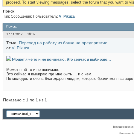
proceed. To start viewing messages, select the forum that you want to visi
Поиск:
Тип: Сообщения; Пользователь:
V_Pikuza
Поиск
:
17.11.2012,
18:02
Тема:
Переход на работу из банка на предприятие
от
V_Pikuza
Может я чё то и не понимаю. Это сейчас я выбираю...
Может я чё то и не понимаю.
Это сейчас я выбираю где мне быть ... и с кем.
По молодости очень благодарен людям, которые брали меня за воротни
Показано с 1 по 1 из 1
Текущее время
Powered 