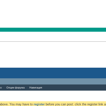
во
Опции форума
Навигация
k above. You may have to
register
before you can post: click the register link