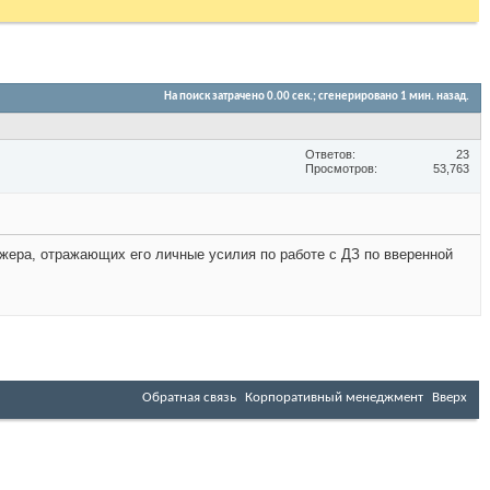
На поиск затрачено
0.00
сек.; сгенерировано 1 мин. назад.
Ответов
23
Просмотров
53,763
джера, отражающих его личные усилия по работе с ДЗ по вверенной
Обратная связь
Корпоративный менеджмент
Вверх