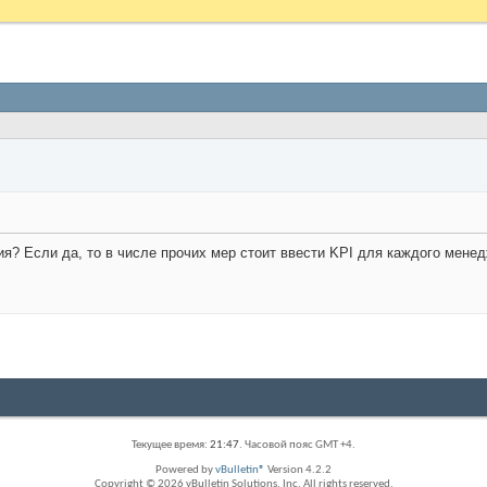
я? Если да, то в числе прочих мер стоит ввести KPI для каждого мене
Текущее время:
21:47
. Часовой пояс GMT +4.
Powered by
vBulletin®
Version 4.2.2
Copyright © 2026 vBulletin Solutions, Inc. All rights reserved.