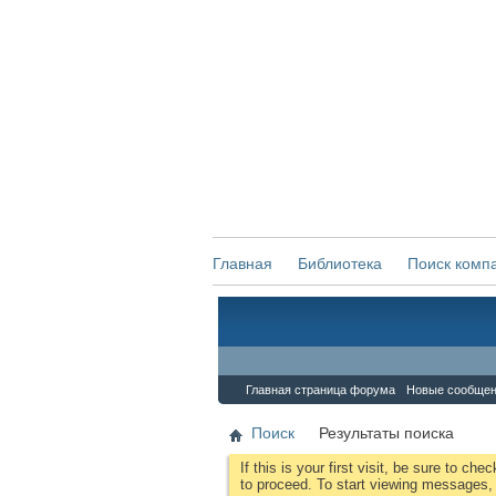
Главная
Библиотека
Поиск комп
Форум
Главная страница форума
Новые сообще
Поиск
Результаты поиска
If this is your first visit, be sure to che
to proceed. To start viewing messages, s