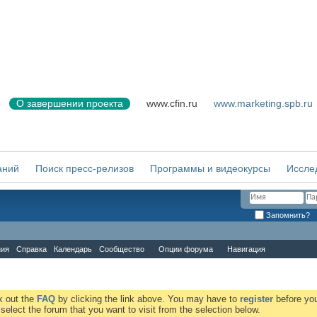
О завершении проекта
www.cfin.ru
www.marketing.spb.ru
аний
Поиск пресс-релизов
Программы и видеокурсы
Иссле
Запомнить?
ния
Справка
Календарь
Сообщество
Опции форума
Навигация
ck out the
FAQ
by clicking the link above. You may have to
register
before you
elect the forum that you want to visit from the selection below.